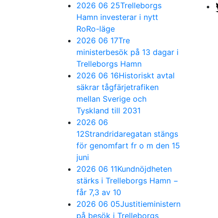
2026 06 25
Trelleborgs
Hamn investerar i nytt
RoRo-läge
2026 06 17
Tre
ministerbesök på 13 dagar i
Trelleborgs Hamn
2026 06 16
Historiskt avtal
säkrar tågfärjetrafiken
mellan Sverige och
Tyskland till 2031
2026 06
12
Strandridaregatan stängs
för genomfart fr o m den 15
juni
2026 06 11
Kundnöjdheten
stärks i Trelleborgs Hamn −
får 7,3 av 10
2026 06 05
Justitieministern
på besök i Trelleborgs