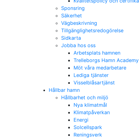
Kvalitetspolicy och certifika
Sponsring
Säkerhet
Vägbeskrivning
Tillgänglighetsredogörelse
Sidkarta
Jobba hos oss
Arbetsplats hamnen
Trelleborgs Hamn Academy
Möt våra medarbetare
Lediga tjänster
Visselblåsartjänst
Hållbar hamn
Hållbarhet och miljö
Nya klimatmål
Klimatpåverkan
Energi
Solcellspark
Reningsverk