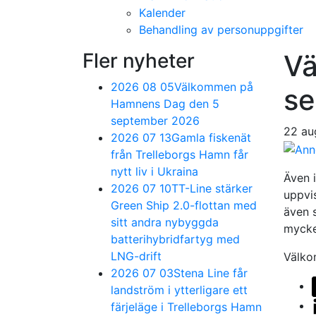
Kalender
Behandling av personuppgifter
Fler nyheter
Vä
2026 08 05
Välkommen på
se
Hamnens Dag den 5
september 2026
22 au
2026 07 13
Gamla fiskenät
från Trelleborgs Hamn får
nytt liv i Ukraina
Även i
2026 07 10
TT-Line stärker
uppvi
Green Ship 2.0-flottan med
även 
sitt andra nybyggda
mycke
batterihybridfartyg med
LNG-drift
Välko
2026 07 03
Stena Line får
landström i ytterligare ett
färjeläge i Trelleborgs Hamn