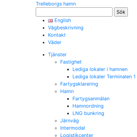
Trelleborgs hamn
Sök
efter:
English
Vägbeskrivning
Kontakt
Väder
Tjänster
Fastighet
Lediga lokaler i hamnen
Lediga lokaler Terminalen 1
Fartygsklarering
Hamn
Fartygsanmälan
Hamnordning
LNG bunkring
Järnväg
Intermodal
Logistikcenter