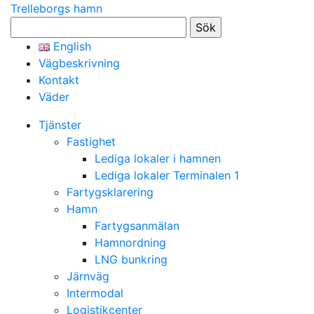
Trelleborgs hamn
Sök
efter:
English
Vägbeskrivning
Kontakt
Väder
Tjänster
Fastighet
Lediga lokaler i hamnen
Lediga lokaler Terminalen 1
Fartygsklarering
Hamn
Fartygsanmälan
Hamnordning
LNG bunkring
Järnväg
Intermodal
Logistikcenter