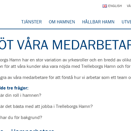
ENGLISH
VÄ
TJÄNSTER
OM HAMNEN
HÅLLBAR HAMN
UTV
ÖT VÅRA MEDARBETA
orgs Hamn har en stor variation av yrkesroller och en bredd av olika
on för att våra kunder ska vara nöjda med Trelleborgs Hamn och för
ra av våra medarbetare för att förstå hur vi arbetar som ett team oc
lde tre frågor:
 är din roll i hamnen?
 är det bästa med att jobba i Trelleborgs Hamn?
 har du för bakgrund?