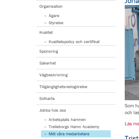
Jon
Organisation
Ägare
Styrelse
Kvalitet
Kvalitetspolicy och certifikat
Sponsring
Säkerhet
Vägbeskrivning
Tillgänglighetsredogörelse
Sidkarta
Som ha
Jobba hos oss
och las
Arbetsplats hamnen
Läs me
Trelleborgs Hamn Academy
Möt våra medarbetare
Tris