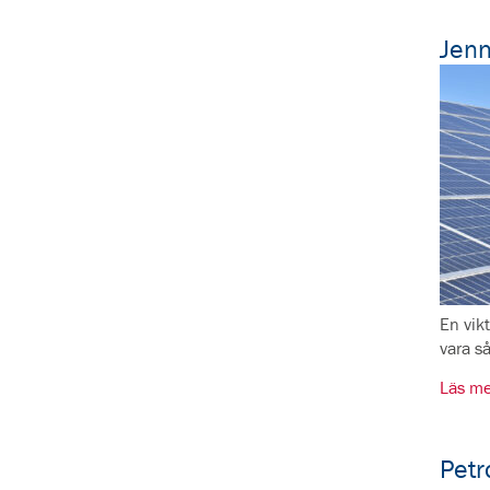
Jenn
En vikt
vara s
Läs me
Petr