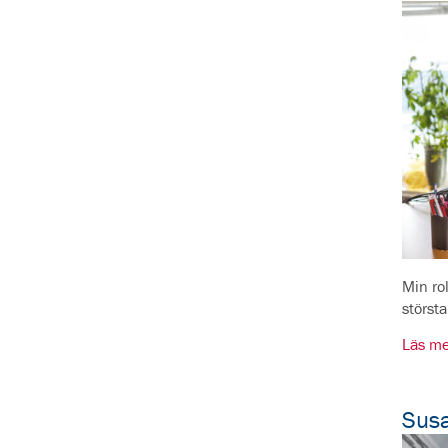
Min ro
störst
Läs me
Sus