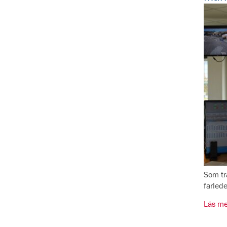
Som tra
farled
Läs me