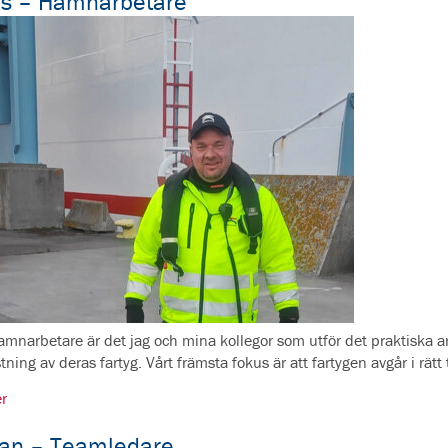
as – Hamnarbetare
mnarbetare är det jag och mina kollegor som utför det praktiska a
tning av deras fartyg. Vårt främsta fokus är att fartygen avgår i rätt 
r
tan – Teamledare