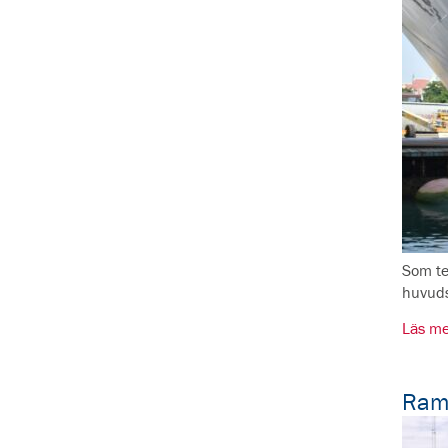
Som te
huvuds
Läs me
Ram