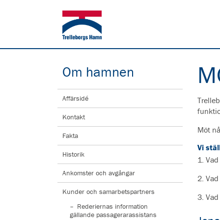
M
Om hamnen
Affärsidé
Trelleb
funkti
Kontakt
Möt någ
Fakta
Vi stäl
Historik
1. Vad
Ankomster och avgångar
2. Vad
Kunder och samarbetspartners
3. Vad
Rederiernas information
gällande passagerarassistans