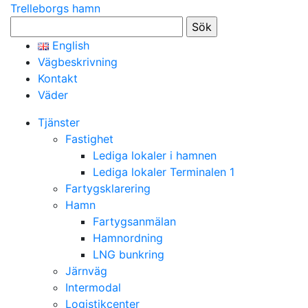
Trelleborgs hamn
Sök
efter:
English
Vägbeskrivning
Kontakt
Väder
Tjänster
Fastighet
Lediga lokaler i hamnen
Lediga lokaler Terminalen 1
Fartygsklarering
Hamn
Fartygsanmälan
Hamnordning
LNG bunkring
Järnväg
Intermodal
Logistikcenter