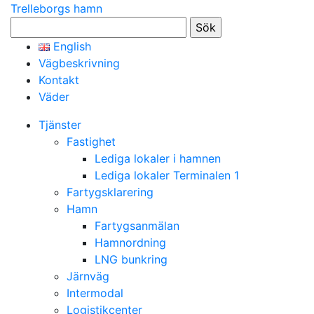
Trelleborgs hamn
Sök
efter:
English
Vägbeskrivning
Kontakt
Väder
Tjänster
Fastighet
Lediga lokaler i hamnen
Lediga lokaler Terminalen 1
Fartygsklarering
Hamn
Fartygsanmälan
Hamnordning
LNG bunkring
Järnväg
Intermodal
Logistikcenter