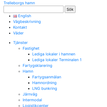
Trelleborgs hamn
Sök
efter:
English
Vägbeskrivning
Kontakt
Väder
Tjänster
Fastighet
Lediga lokaler i hamnen
Lediga lokaler Terminalen 1
Fartygsklarering
Hamn
Fartygsanmälan
Hamnordning
LNG bunkring
Järnväg
Intermodal
Logistikcenter