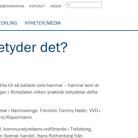
GBESKRIVNING
KONTAKT
VÄDER
ECKLING
NYHETER/MEDIA
etyder det?
edda till så kallade core-hamnar – hamnar som är
rågan i Almedalen vilken praktisk betydelse detta
delse i Hamnsverige. Förutom Tommy Halén, VVD i
almö/Köpenhamn.
, kommunstyrelsens ordförande i Trelleborg,
n Svensk handel, Hans Rothenberg från