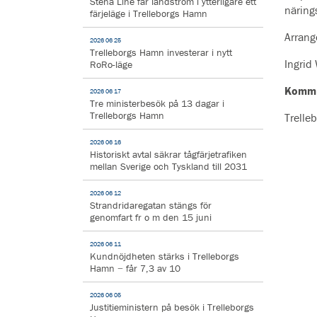
Stena Line får landström i ytterligare ett
näring
färjeläge i Trelleborgs Hamn
Arrang
2026 06 25
Trelleborgs Hamn investerar i nytt
Ingrid 
RoRo-läge
Kommu
2026 06 17
Tre ministerbesök på 13 dagar i
Trelleborgs Hamn
Trelle
2026 06 16
Historiskt avtal säkrar tågfärjetrafiken
mellan Sverige och Tyskland till 2031
2026 06 12
Strandridaregatan stängs för
genomfart fr o m den 15 juni
2026 06 11
Kundnöjdheten stärks i Trelleborgs
Hamn − får 7,3 av 10
2026 06 05
Justitieministern på besök i Trelleborgs