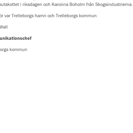
sutskottet i riksdagen och Karoiina Boholm från Skogsindustrierna.
ör var Trelleborgs hamn och Trelleborgs kommun
Wall
nikationschef
borgs kommun