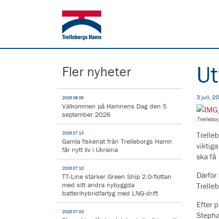
Ut
Fler nyheter
3 juli, 2
2026 08 05
Välkommen på Hamnens Dag den 5
september 2026
Trelleb
2026 07 13
Trelle
Gamla fiskenät från Trelleborgs Hamn
viktiga
får nytt liv i Ukraina
ska få 
2026 07 10
Därför
TT-Line stärker Green Ship 2.0-flottan
med sitt andra nybyggda
Trelle
batterihybridfartyg med LNG-drift
Efter 
2026 07 03
Stepha