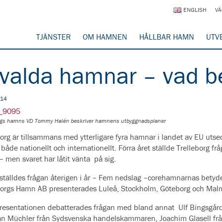
ENGLISH
VÄ
TJÄNSTER
OM HAMNEN
HÅLLBAR HAMN
UTV
valda hamnar – vad b
014
orgs hamns VD Tommy Halén beskriver hamnens utbyggnadsplaner
borg är tillsammans med ytterligare fyra hamnar i landet av EU uts
 både nationellt och internationellt. Förra året ställde Trelleborg f
– men svaret har låtit vänta på sig.
 ställdes frågan återigen i år – Fem nedslag –corehamnarnas bety
borgs Hamn AB presenterades Luleå, Stockholm, Göteborg och M
presentationen debatterades frågan med bland annat Ulf Bingsgård
n Müchler från Sydsvenska handelskammaren, Joachim Glasell frå