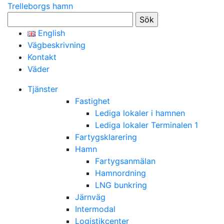
Trelleborgs hamn
Sök
efter:
English
Vägbeskrivning
Kontakt
Väder
Tjänster
Fastighet
Lediga lokaler i hamnen
Lediga lokaler Terminalen 1
Fartygsklarering
Hamn
Fartygsanmälan
Hamnordning
LNG bunkring
Järnväg
Intermodal
Logistikcenter