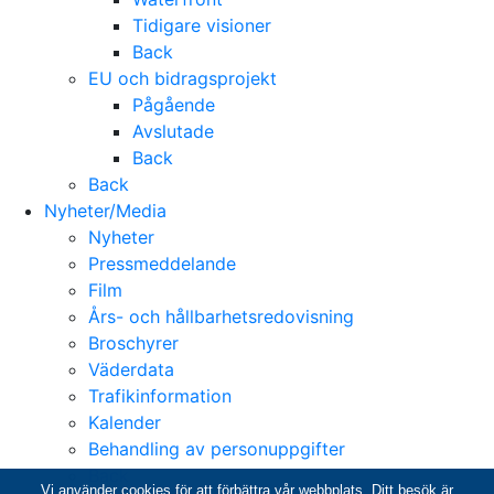
Tidigare visioner
Back
EU och bidragsprojekt
Pågående
Avslutade
Back
Back
Nyheter/Media
Nyheter
Pressmeddelande
Film
Års- och hållbarhetsredovisning
Broschyrer
Väderdata
Trafikinformation
Kalender
Behandling av personuppgifter
Back
Vi använder cookies för att förbättra vår webbplats. Ditt besök är