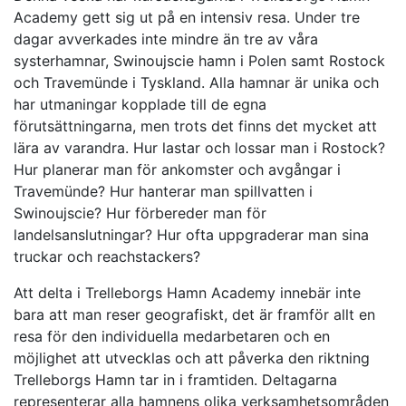
Academy gett sig ut på en intensiv resa. Under tre
dagar avverkades inte mindre än tre av våra
systerhamnar, Swinoujscie hamn i Polen samt Rostock
och Travemünde i Tyskland. Alla hamnar är unika och
har utmaningar kopplade till de egna
förutsättningarna, men trots det finns det mycket att
lära av varandra. Hur lastar och lossar man i Rostock?
Hur planerar man för ankomster och avgångar i
Travemünde? Hur hanterar man spillvatten i
Swinoujscie? Hur förbereder man för
landelsanslutningar? Hur ofta uppgraderar man sina
truckar och reachstackers?
Att delta i Trelleborgs Hamn Academy innebär inte
bara att man reser geografiskt, det är framför allt en
resa för den individuella medarbetaren och en
möjlighet att utvecklas och att påverka den riktning
Trelleborgs Hamn tar in i framtiden. Deltagarna
representerar alla hamnens olika verksamhetsområden