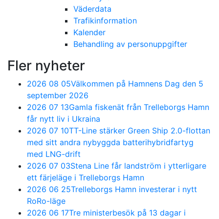
Väderdata
Trafikinformation
Kalender
Behandling av personuppgifter
Fler nyheter
2026 08 05
Välkommen på Hamnens Dag den 5
september 2026
2026 07 13
Gamla fiskenät från Trelleborgs Hamn
får nytt liv i Ukraina
2026 07 10
TT-Line stärker Green Ship 2.0-flottan
med sitt andra nybyggda batterihybridfartyg
med LNG-drift
2026 07 03
Stena Line får landström i ytterligare
ett färjeläge i Trelleborgs Hamn
2026 06 25
Trelleborgs Hamn investerar i nytt
RoRo-läge
2026 06 17
Tre ministerbesök på 13 dagar i