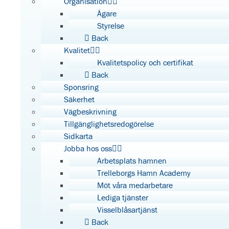
Organisation
Ägare
Styrelse
Back
Kvalitet
Kvalitetspolicy och certifikat
Back
Sponsring
Säkerhet
Vägbeskrivning
Tillgänglighetsredogörelse
Sidkarta
Jobba hos oss
Arbetsplats hamnen
Trelleborgs Hamn Academy
Möt våra medarbetare
Lediga tjänster
Visselblåsartjänst
Back