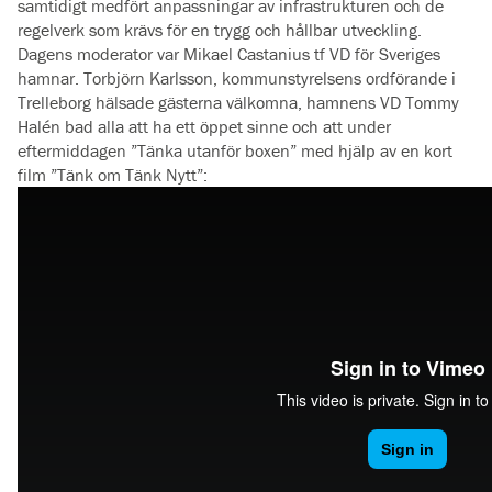
samtidigt medfört anpassningar av infrastrukturen och de
regelverk som krävs för en trygg och hållbar utveckling.
Dagens moderator var Mikael Castanius tf VD för Sveriges
hamnar. Torbjörn Karlsson, kommunstyrelsens ordförande i
Trelleborg hälsade gästerna välkomna, hamnens VD Tommy
Halén bad alla att ha ett öppet sinne och att under
eftermiddagen ”Tänka utanför boxen” med hjälp av en kort
film ”Tänk om Tänk Nytt”: