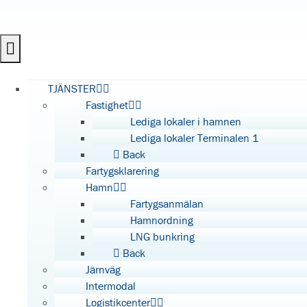
TJÄNSTER
Fastighet
Lediga lokaler i hamnen
Lediga lokaler Terminalen 1
Back
Fartygsklarering
Hamn
Fartygsanmälan
Hamnordning
LNG bunkring
Back
Järnväg
Intermodal
Logistikcenter