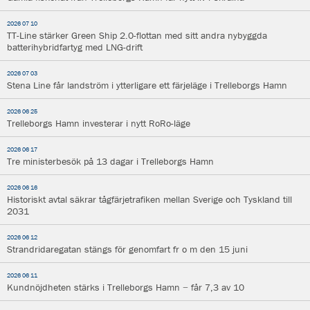
2026 07 10
TT-Line stärker Green Ship 2.0-flottan med sitt andra nybyggda
batterihybridfartyg med LNG-drift
2026 07 03
Stena Line får landström i ytterligare ett färjeläge i Trelleborgs Hamn
2026 06 25
Trelleborgs Hamn investerar i nytt RoRo-läge
2026 06 17
Tre ministerbesök på 13 dagar i Trelleborgs Hamn
2026 06 16
Historiskt avtal säkrar tågfärjetrafiken mellan Sverige och Tyskland till
2031
2026 06 12
Strandridaregatan stängs för genomfart fr o m den 15 juni
2026 06 11
Kundnöjdheten stärks i Trelleborgs Hamn − får 7,3 av 10