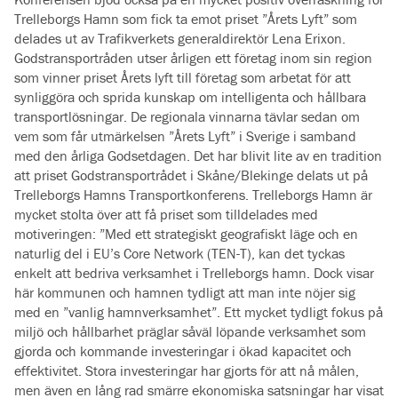
Trelleborgs Hamn som fick ta emot priset ”Årets Lyft” som
delades ut av Trafikverkets generaldirektör Lena Erixon.
Godstransportråden utser årligen ett företag inom sin region
som vinner priset Årets lyft till företag som arbetat för att
synliggöra och sprida kunskap om intelligenta och hållbara
transportlösningar. De regionala vinnarna tävlar sedan om
vem som får utmärkelsen ”Årets Lyft” i Sverige i samband
med den årliga Godsetdagen. Det har blivit lite av en tradition
att priset Godstransportrådet i Skåne/Blekinge delats ut på
Trelleborgs Hamns Transportkonferens. Trelleborgs Hamn är
mycket stolta över att få priset som tilldelades med
motiveringen: ”Med ett strategiskt geografiskt läge och en
naturlig del i EU’s Core Network (TEN-T), kan det tyckas
enkelt att bedriva verksamhet i Trelleborgs hamn. Dock visar
här kommunen och hamnen tydligt att man inte nöjer sig
med en ”vanlig hamnverksamhet”. Ett mycket tydligt fokus på
miljö och hållbarhet präglar såväl löpande verksamhet som
gjorda och kommande investeringar i ökad kapacitet och
effektivitet. Stora investeringar har gjorts för att nå målen,
men även en lång rad smärre ekonomiska satsningar har visat