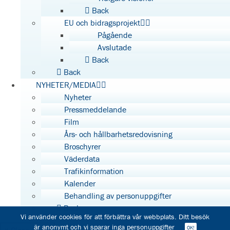
Back
EU och bidragsprojekt
Pågående
Avslutade
Back
Back
NYHETER/MEDIA
Nyheter
Pressmeddelande
Film
Års- och hållbarhetsredovisning
Broschyrer
Väderdata
Trafikinformation
Kalender
Behandling av personuppgifter
Back
Vi använder cookies för att förbättra vår webbplats. Ditt besök
är anonymt och vi sparar inga personuppgifter