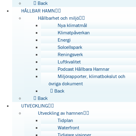
Back
HÅLLBAR HAMN
Hållbarhet och miljö
Nya klimatmål
Klimatpåverkan
Energi
Solcellspark
Reningsverk
Luftkvalitet
Podcast Hållbara Hamnar
Miljörapporter, klimatbokslut och
övriga dokument
Back
Back
UTVECKLING
Utveckling av hamnen
Tidplan
Waterfront
Tidigare visioner