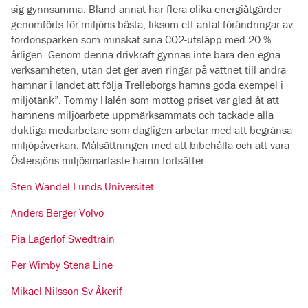
sig gynnsamma. Bland annat har flera olika energiåtgärder
genomförts för miljöns bästa, liksom ett antal förändringar av
fordonsparken som minskat sina CO2-utsläpp med 20 %
årligen. Genom denna drivkraft gynnas inte bara den egna
verksamheten, utan det ger även ringar på vattnet till andra
hamnar i landet att följa Trelleborgs hamns goda exempel i
miljötänk”. Tommy Halén som mottog priset var glad åt att
hamnens miljöarbete uppmärksammats och tackade alla
duktiga medarbetare som dagligen arbetar med att begränsa
miljöpåverkan. Målsättningen med att bibehålla och att vara
Östersjöns miljösmartaste hamn fortsätter.
Sten Wandel Lunds Universitet
Anders Berger Volvo
Pia Lagerlöf Swedtrain
Per Wimby Stena Line
Mikael Nilsson Sv Åkerif