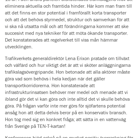
eliminera aktuella och framtida hinder. Här kom man fram till
att det finns en stor potential i framförallt korta transporter
och att det behövs styrmedel, struktur och samverkan för att
vi ska nå utsatta mål och att förändringarna kommer att ske
succesivt med nya tekniker för att möta ökande transporter.
Det konstaterades att regelverket till viss mån hämmar
utvecklingen.
Trafikverkets generaldirektör Lena Erixon pratade om tillväxt
och välfärd och hur viktigt det är att vi sköter anläggningarna
trafikslagsövergripande. Hon betonade att alla aktörer måste
göra vad som behövs i hela kedjan när det gäller
transportkorridorerna. Hon konstaterade att
infrastrukturinsatsen behöver mer medel och menade att vi
ibland gör det vi kan göra och inte alltid det vi skulle behöva
göra. På frågan varför inte mer görs för sjöfartens potential
ansåg hon att detta delvis beror på en konservativ bransch.
Hon tog med sig en konkret fråga; att sätta in en vattenväg
från Sverige på TEN-T-kartan!
Konferensen bjöd också på en mycket positiv överraskning för