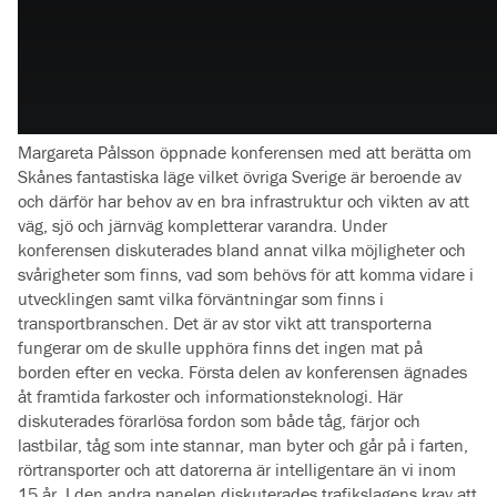
Margareta Pålsson öppnade konferensen med att berätta om
Skånes fantastiska läge vilket övriga Sverige är beroende av
och därför har behov av en bra infrastruktur och vikten av att
väg, sjö och järnväg kompletterar varandra. Under
konferensen diskuterades bland annat vilka möjligheter och
svårigheter som finns, vad som behövs för att komma vidare i
utvecklingen samt vilka förväntningar som finns i
transportbranschen. Det är av stor vikt att transporterna
fungerar om de skulle upphöra finns det ingen mat på
borden efter en vecka. Första delen av konferensen ägnades
åt framtida farkoster och informationsteknologi. Här
diskuterades förarlösa fordon som både tåg, färjor och
lastbilar, tåg som inte stannar, man byter och går på i farten,
rörtransporter och att datorerna är intelligentare än vi inom
15 år. I den andra panelen diskuterades trafikslagens krav att