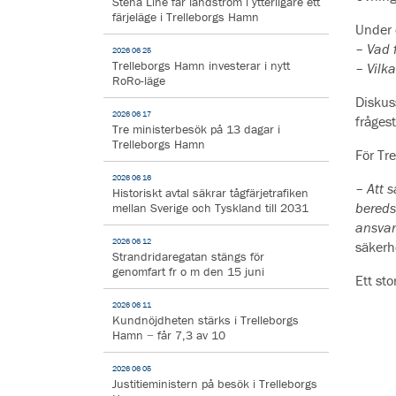
Stena Line får landström i ytterligare ett
färjeläge i Trelleborgs Hamn
Under 
–
Vad 
2026 06 25
Trelleborgs Hamn investerar i nytt
–
Vilk
RoRo-läge
Diskus
2026 06 17
frågest
Tre ministerbesök på 13 dagar i
Trelleborgs Hamn
För Tr
2026 06 16
–
Att 
Historiskt avtal säkrar tågfärjetrafiken
bereds
mellan Sverige och Tyskland till 2031
ansvar
2026 06 12
säkerh
Strandridaregatan stängs för
genomfart fr o m den 15 juni
Ett st
2026 06 11
Kundnöjdheten stärks i Trelleborgs
Hamn − får 7,3 av 10
2026 06 05
Justitieministern på besök i Trelleborgs