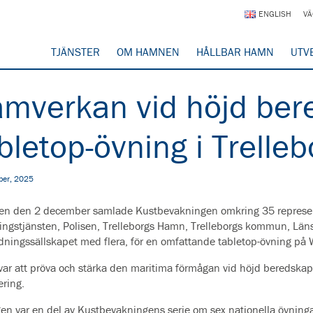
ENGLISH
VÄ
TJÄNSTER
OM HAMNEN
HÅLLBAR HAMN
UTV
mverkan vid höjd bere
bletop-övning i Trell
ber, 2025
en den 2 december samlade Kustbevakningen omkring 35 represen
ngstjänsten, Polisen, Trelleborgs Hamn, Trelleborgs kommun, Läns
dningssällskapet med flera, för en omfattande tabletop-övning på 
 var att pröva och stärka den maritima förmågan vid höjd beredska
ering.
en var en del av Kustbevakningens serie om sex nationella övning