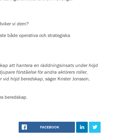
dviker vi dem?
ste både operativa och strategiska
skap att hantera en räddningsinsats under höjd
pare förståelse för andra aktörers roller,
er vid höjd beredskap
, säger Krister Jonsson,
iges beredskap.
FACEBOOK