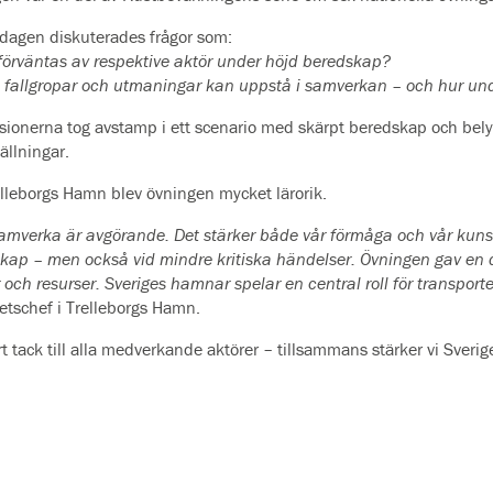
dagen diskuterades frågor som:
förväntas av respektive aktör under höjd beredskap?
a fallgropar och utmaningar kan uppstå i samverkan – och hur un
sionerna tog avstamp i ett scenario med skärpt beredskap och bely
ällningar.
elleborgs Hamn blev övningen mycket lärorik.
samverka är avgörande. Det stärker både vår förmåga och vår kun
kap – men också vid mindre kritiska händelser. Övningen gav en dju
 och resurser. Sveriges hamnar spelar en central roll för transport
etschef i Trelleborgs Hamn.
ort tack till alla medverkande aktörer – tillsammans stärker vi Sver