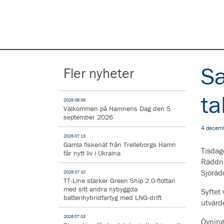
Sa
Fler nyheter
ta
2026 08 05
Välkommen på Hamnens Dag den 5
september 2026
4 decem
2026 07 13
Gamla fiskenät från Trelleborgs Hamn
Tisdag
får nytt liv i Ukraina
Räddni
Sjöräd
2026 07 10
TT-Line stärker Green Ship 2.0-flottan
med sitt andra nybyggda
Syftet
batterihybridfartyg med LNG-drift
utvärd
2026 07 03
Övning