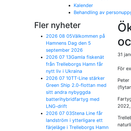
Kalender
Behandling av personuppg
Fler nyheter
Ök
2026 08 05
Välkommen på
oc
Hamnens Dag den 5
september 2026
31 jan
2026 07 13
Gamla fiskenät
från Trelleborgs Hamn får
För e
nytt liv i Ukraina
2026 07 10
TT-Line stärker
Peter
Green Ship 2.0-flottan med
(flyta
sitt andra nybyggda
Fartyg
batterihybridfartyg med
2022,
LNG-drift
2026 07 03
Stena Line får
Trelle
landström i ytterligare ett
natur
färjeläge i Trelleborgs Hamn