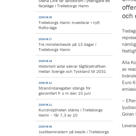
Stena Line får landström i ytterligare ett
offe
färjeläge i Trelleborgs Hamn
och 
2026 06 25
Trelleborgs Hamn investerar i nytt
RoRo-läge
Tisdag
repres
2026 06 17
nämlig
Tre ministerbesök på 13 dagar i
Trelleborgs Hamn
festlig
2026 06 16
Alla K
Historiskt avtal säkrar tågfärjetrafiken
av rea
mellan Sverige och Tyskland till 2031
bränsl
Euro 6 
2026 06 12
Strandridaregatan stängs för
emissio
genomfart fr o m den 15 juni
– Efte
2026 06 11
ljudiso
Kundnöjdheten stärks i Trelleborgs
Göran 
Hamn − får 7,3 av 10
Levera
2026 06 05
Justitieministern på besök i Trelleborgs