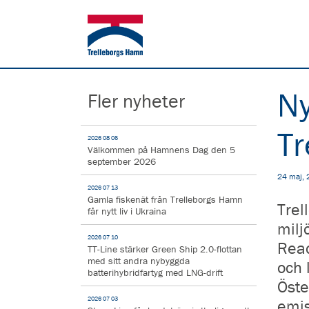
Ny
Fler nyheter
Tr
2026 08 05
Välkommen på Hamnens Dag den 5
september 2026
24 maj,
2026 07 13
Gamla fiskenät från Trelleborgs Hamn
Trel
får nytt liv i Ukraina
milj
2026 07 10
Reac
TT-Line stärker Green Ship 2.0-flottan
med sitt andra nybyggda
och 
batterihybridfartyg med LNG-drift
Öste
2026 07 03
emis