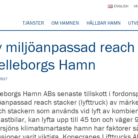
ENGLISH
VÄ
TJÄNSTER
OM HAMNEN
HÅLLBAR HAMN
UTV
 miljöanpassad reach s
elleborgs Hamn
 2017
leborgs Hamn ABs senaste tillskott i fordon
öanpassad reach stacker (lyfttruck) av mä
h stackern som används vid lyft av kombienh
lastbilar, kan lyfta upp till 45 ton och väger 
rsjöns klimatsmartaste hamn har faktorer s
sioner varit viktiga. Konecranes Lifttrucks