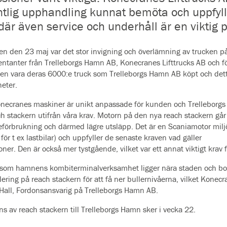
ntlig upphandling kunnat bemöta och uppfylla 
där även service och underhåll är en viktig 
en den 23 maj var det stor invigning och överlämning av trucken p
entanter från Trelleborgs Hamn AB, Konecranes Lifttrucks AB och f
en vara deras 6000:e truck som Trelleborgs Hamn AB köpt och detta
heter.
onecranes maskiner är unikt anpassade för kunden och Trelleborgs 
ch stackern utifrån våra krav. Motorn på den nya reach stackern går 
eförbrukning och därmed lägre utsläpp. Det är en Scaniamotor milj
för t ex lastbilar) och uppfyller de
senaste kraven vad gäller
ner. Den är också mer tystgående, vilket var ett annat viktigt krav 
rsom hamnens kombiterminalverksamhet ligger nära staden och bostä
lering på reach stackern för att få ner bullernivåerna, vilket Konec
Hall, Fordonsansvarig på Trelleborgs Hamn AB.
ns av reach stackern till Trelleborgs Hamn sker i vecka 22.