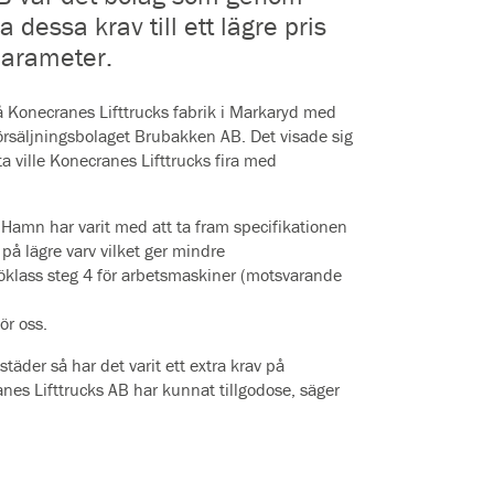
dessa krav till ett lägre pris
parameter.
å Konecranes Lifttrucks fabrik i Markaryd med
örsäljningsbolaget Brubakken AB. Det visade sig
 ville Konecranes Lifttrucks fira med
Hamn har varit med att ta fram specifikationen
på lägre varv vilket ger mindre
öklass steg 4 för arbetsmaskiner (motsvarande
för oss.
der så har det varit ett extra krav på
ranes Lifttrucks AB har kunnat tillgodose, säger