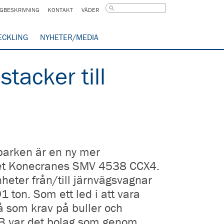
GBESKRIVNING
KONTAKT
VÄDER
ECKLING
NYHETER/MEDIA
tacker till
sparken är en ny mer
rket Konecranes SMV 4538 CCX4.
eter från/till järnvägsvagnar
91 ton. Som ett led i att vara
å som krav på buller och
 AB var det bolag som genom