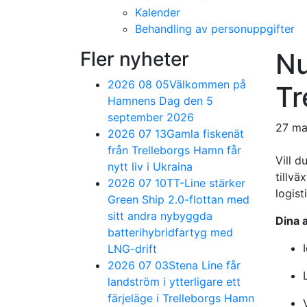
Kalender
Behandling av personuppgifter
Fler nyheter
Nu
2026 08 05
Välkommen på
Tr
Hamnens Dag den 5
september 2026
27 ma
2026 07 13
Gamla fiskenät
från Trelleborgs Hamn får
Vill 
nytt liv i Ukraina
tillvä
2026 07 10
TT-Line stärker
logist
Green Ship 2.0-flottan med
sitt andra nybyggda
Dina 
batterihybridfartyg med
LNG-drift
2026 07 03
Stena Line får
landström i ytterligare ett
färjeläge i Trelleborgs Hamn