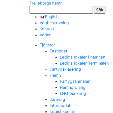
Trelleborgs hamn
Sök
efter:
English
Vägbeskrivning
Kontakt
Väder
Tjänster
Fastighet
Lediga lokaler i hamnen
Lediga lokaler Terminalen 1
Fartygsklarering
Hamn
Fartygsanmälan
Hamnordning
LNG bunkring
Järnväg
Intermodal
Logistikcenter