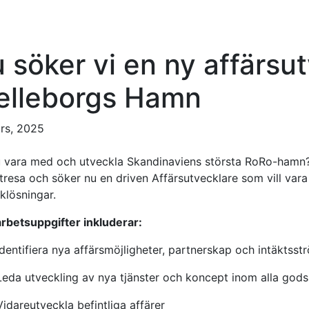
 söker vi en ny affärsutv
elleborgs Hamn
rs, 2025
du vara med och utveckla Skandinaviens största
RoRo
-hamn?
xtresa och söker nu en driven
Affärsutvecklare
som vill var
iklösningar.
arbetsuppgifter inkluderar:
Identifiera nya affärsmöjligheter, partnerskap och intäkts
Leda utveckling av nya tjänster och koncept inom alla gods
Vidareutveckla befintliga affärer