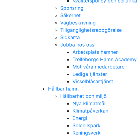
Kvalitetspolicy och certifika
Sponsring
Säkerhet
Vägbeskrivning
Tillgänglighetsredogörelse
Sidkarta
Jobba hos oss
Arbetsplats hamnen
Trelleborgs Hamn Academy
Möt våra medarbetare
Lediga tjänster
Visselblåsartjänst
Hållbar hamn
Hållbarhet och miljö
Nya klimatmål
Klimatpåverkan
Energi
Solcellspark
Reningsverk