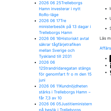
2026 06 25
Trelleborgs
Hamn investerar i nytt
RoRo-läge
2026 06 17
Tre
ministerbesök på 13 dagar i
Trelleborgs Hamn
Läs m
2026 06 16
Historiskt avtal
säkrar tågfärjetrafiken
Affärs
mellan Sverige och
Tyskland till 2031
2026 06
12
Strandridaregatan stängs
för genomfart fr o m den 15
juni
2026 06 11
Kundnöjdheten
stärks i Trelleborgs Hamn −
får 7,3 av 10
2026 06 05
Justitieministern
på besök i Trelleborgs