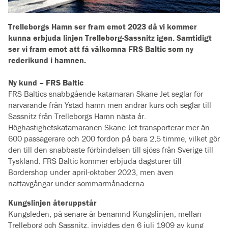
Trelleborgs Hamn ser fram emot 2023 då vi kommer
kunna erbjuda linjen Trelleborg-Sassnitz igen. Samtidigt
ser vi fram emot att få välkomna FRS Baltic som ny
rederikund i hamnen.
Ny kund – FRS Baltic
FRS Baltics snabbgående katamaran Skane Jet seglar för
närvarande från Ystad hamn men ändrar kurs och seglar till
Sassnitz från Trelleborgs Hamn nästa år.
Höghastighetskatamaranen Skane Jet transporterar mer än
600 passagerare och 200 fordon på bara 2,5 timme, vilket gör
den till den snabbaste förbindelsen till sjöss från Sverige till
Tyskland. FRS Baltic kommer erbjuda dagsturer till
Bordershop under april-oktober 2023, men även
nattavgångar under sommarmånaderna.
Kungslinjen återuppstår
Kungsleden, på senare år benämnd Kungslinjen, mellan
Trelleborg och Sassnitz, invigdes den 6 juli 1909 av kung