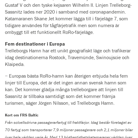
Gustaf V och den tyske kejsaren Wilhelm II. Linjen Trelleborg-
Sassnitz lades ner 2020 i samband med coronapandemin.
Katamaranen Skane Jet kommer lägga till i färjeläge 7, som
tidigare användes för tågfärjetrafik men som numera är
ombyggt till ett funktionellt RoRo-färjeläge.
Fem destinationer i Europa
Trelleborgs Hamn har ett unikt geografiskt läge och trafikerar
idag destinationerna Rostock, Travemünde, Swinoujscie och
Klaipeda.
− Europas bästa RoRo-hamn kan återigen erbjuda hela fem
linjer till Europa, det är det ingen annan svensk hamn som
kan. Det kommer glädja många trelleborgare att linjen till
Sassnitz är tillbaka samtidigt som det kommer främja
turismen, säger Jörgen Nilsson, vd Trelleborgs Hamn.
Kort om FRS Baltic
Från solcellsdrivna passagerarfartyg till fraktfärjor. Idag består företaget av
70 fartyg som transporterar 7,9 miljoner passagerare och 2,1 miljoner bilar
över hela världen varje år. Med 13 höghastighetskatamaraner världen över