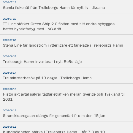
2026 07 13
Gamla fiskenät från Trelleborgs Hamn får nytt liv i Ukraina
2026 07 10
TT-Line stärker Green Ship 2.0-flottan med sitt andra nybyggda
batterihybridfartyg med LNG-drift
2026 07 03
Stena Line får landström i ytterligare ett färjeläge i Trelleborgs Hamn
2026 06 25
Trelleborgs Hamn investerar i nytt RoRo-läge
2026 06 17
Tre ministerbesök på 13 dagar i Trelleborgs Hamn
2026 06 16
Historiskt avtal säkrar tågfärjetrafiken mellan Sverige och Tyskland till
2031
2026 06 12
Strandridaregatan stängs för genomfart fr o m den 15 juni
2026 06 11
Kundnöjdheten stärks i Trelleborgs Hamn − får 7,3 av 10