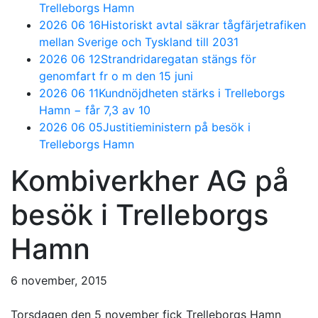
Trelleborgs Hamn
2026 06 16
Historiskt avtal säkrar tågfärjetrafiken
mellan Sverige och Tyskland till 2031
2026 06 12
Strandridaregatan stängs för
genomfart fr o m den 15 juni
2026 06 11
Kundnöjdheten stärks i Trelleborgs
Hamn − får 7,3 av 10
2026 06 05
Justitieministern på besök i
Trelleborgs Hamn
Kombiverkher AG på
besök i Trelleborgs
Hamn
6 november, 2015
Torsdagen den 5 november fick Trelleborgs Hamn