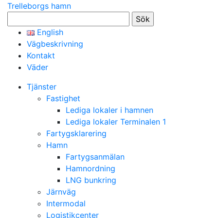
Trelleborgs hamn
Sök
efter:
English
Vägbeskrivning
Kontakt
Väder
Tjänster
Fastighet
Lediga lokaler i hamnen
Lediga lokaler Terminalen 1
Fartygsklarering
Hamn
Fartygsanmälan
Hamnordning
LNG bunkring
Järnväg
Intermodal
Logistikcenter