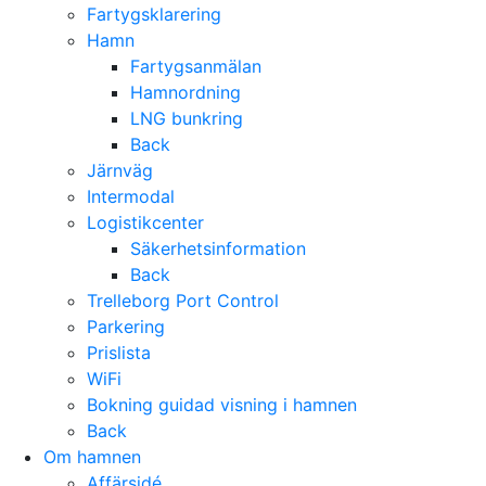
Fartygsklarering
Hamn
Fartygsanmälan
Hamnordning
LNG bunkring
Back
Järnväg
Intermodal
Logistikcenter
Säkerhetsinformation
Back
Trelleborg Port Control
Parkering
Prislista
WiFi
Bokning guidad visning i hamnen
Back
Om hamnen
Affärsidé