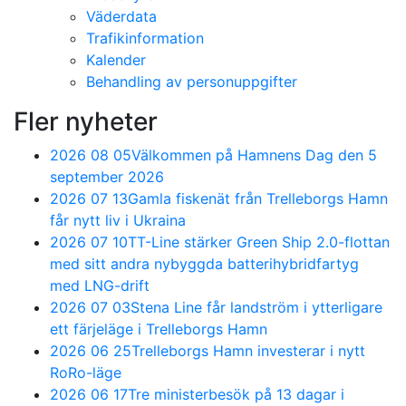
Väderdata
Trafikinformation
Kalender
Behandling av personuppgifter
Fler nyheter
2026 08 05
Välkommen på Hamnens Dag den 5
september 2026
2026 07 13
Gamla fiskenät från Trelleborgs Hamn
får nytt liv i Ukraina
2026 07 10
TT-Line stärker Green Ship 2.0-flottan
med sitt andra nybyggda batterihybridfartyg
med LNG-drift
2026 07 03
Stena Line får landström i ytterligare
ett färjeläge i Trelleborgs Hamn
2026 06 25
Trelleborgs Hamn investerar i nytt
RoRo-läge
2026 06 17
Tre ministerbesök på 13 dagar i