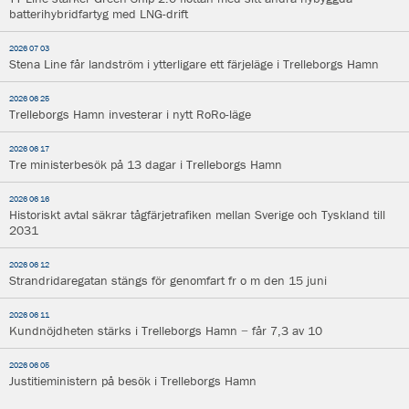
batterihybridfartyg med LNG-drift
2026 07 03
Stena Line får landström i ytterligare ett färjeläge i Trelleborgs Hamn
2026 06 25
Trelleborgs Hamn investerar i nytt RoRo-läge
2026 06 17
Tre ministerbesök på 13 dagar i Trelleborgs Hamn
2026 06 16
Historiskt avtal säkrar tågfärjetrafiken mellan Sverige och Tyskland till
2031
2026 06 12
Strandridaregatan stängs för genomfart fr o m den 15 juni
2026 06 11
Kundnöjdheten stärks i Trelleborgs Hamn − får 7,3 av 10
2026 06 05
Justitieministern på besök i Trelleborgs Hamn