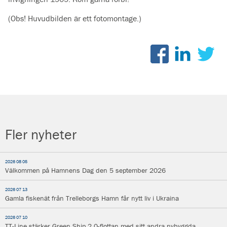
(Obs! Huvudbilden är ett fotomontage.)
Fler nyheter
2026 08 05
Välkommen på Hamnens Dag den 5 september 2026
2026 07 13
Gamla fiskenät från Trelleborgs Hamn får nytt liv i Ukraina
2026 07 10
TT-Line stärker Green Ship 2.0-flottan med sitt andra nybyggda