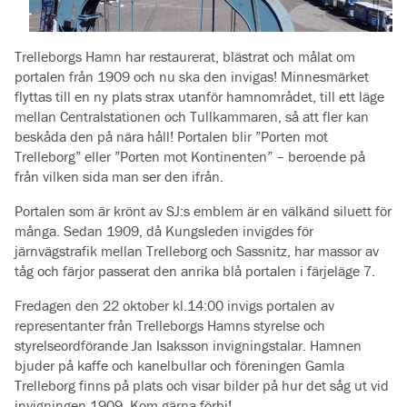
Trelleborgs Hamn har restaurerat, blästrat och målat om
portalen från 1909 och nu ska den invigas! Minnesmärket
flyttas till en ny plats strax utanför hamnområdet, till ett läge
mellan Centralstationen och Tullkammaren, så att fler kan
beskåda den på nära håll! Portalen blir ”Porten mot
Trelleborg” eller ”Porten mot Kontinenten” – beroende på
från vilken sida man ser den ifrån.
Portalen som är krönt av SJ:s emblem är en välkänd siluett för
många. Sedan 1909, då Kungsleden invigdes för
järnvägstrafik mellan Trelleborg och Sassnitz, har massor av
tåg och färjor passerat den anrika blå portalen i färjeläge 7.
Fredagen den 22 oktober kl.14:00 invigs portalen av
representanter från Trelleborgs Hamns styrelse och
styrelseordförande Jan Isaksson invigningstalar. Hamnen
bjuder på kaffe och kanelbullar och föreningen Gamla
Trelleborg finns på plats och visar bilder på hur det såg ut vid
invigningen 1909. Kom gärna förbi!