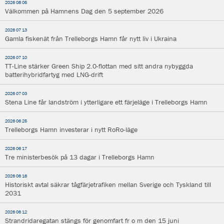
2026 08 05
Välkommen på Hamnens Dag den 5 september 2026
2026 07 13
Gamla fiskenät från Trelleborgs Hamn får nytt liv i Ukraina
2026 07 10
TT-Line stärker Green Ship 2.0-flottan med sitt andra nybyggda
batterihybridfartyg med LNG-drift
2026 07 03
Stena Line får landström i ytterligare ett färjeläge i Trelleborgs Hamn
2026 06 25
Trelleborgs Hamn investerar i nytt RoRo-läge
2026 06 17
Tre ministerbesök på 13 dagar i Trelleborgs Hamn
2026 06 16
Historiskt avtal säkrar tågfärjetrafiken mellan Sverige och Tyskland till
2031
2026 06 12
Strandridaregatan stängs för genomfart fr o m den 15 juni