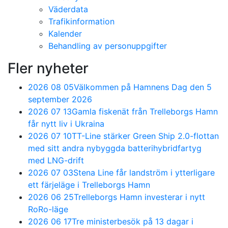
Väderdata
Trafikinformation
Kalender
Behandling av personuppgifter
Fler nyheter
2026 08 05
Välkommen på Hamnens Dag den 5
september 2026
2026 07 13
Gamla fiskenät från Trelleborgs Hamn
får nytt liv i Ukraina
2026 07 10
TT-Line stärker Green Ship 2.0-flottan
med sitt andra nybyggda batterihybridfartyg
med LNG-drift
2026 07 03
Stena Line får landström i ytterligare
ett färjeläge i Trelleborgs Hamn
2026 06 25
Trelleborgs Hamn investerar i nytt
RoRo-läge
2026 06 17
Tre ministerbesök på 13 dagar i