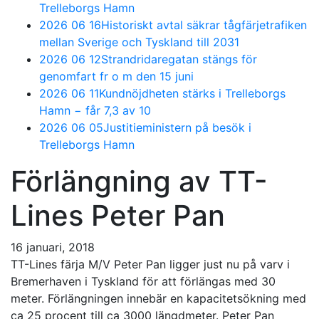
Trelleborgs Hamn
2026 06 16
Historiskt avtal säkrar tågfärjetrafiken
mellan Sverige och Tyskland till 2031
2026 06 12
Strandridaregatan stängs för
genomfart fr o m den 15 juni
2026 06 11
Kundnöjdheten stärks i Trelleborgs
Hamn − får 7,3 av 10
2026 06 05
Justitieministern på besök i
Trelleborgs Hamn
Förlängning av TT-
Lines Peter Pan
16 januari, 2018
TT-Lines färja M/V Peter Pan ligger just nu på varv i
Bremerhaven i Tyskland för att förlängas med 30
meter. Förlängningen innebär en kapacitetsökning med
ca 25 procent till ca 3000 längdmeter. Peter Pan