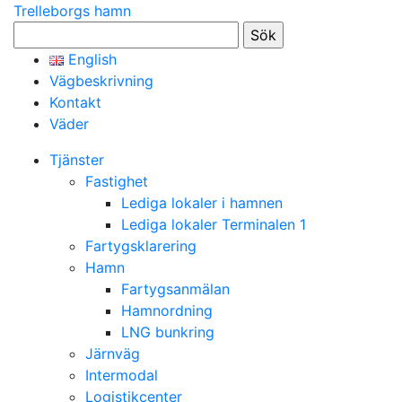
Trelleborgs hamn
Sök
efter:
English
Vägbeskrivning
Kontakt
Väder
Tjänster
Fastighet
Lediga lokaler i hamnen
Lediga lokaler Terminalen 1
Fartygsklarering
Hamn
Fartygsanmälan
Hamnordning
LNG bunkring
Järnväg
Intermodal
Logistikcenter