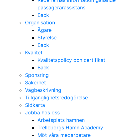
Rederiernas information gällande
passagerarassistans
Back
Organisation
Ägare
Styrelse
Back
Kvalitet
Kvalitetspolicy och certifikat
Back
Sponsring
Säkerhet
Vägbeskrivning
Tillgänglighetsredogörelse
Sidkarta
Jobba hos oss
Arbetsplats hamnen
Trelleborgs Hamn Academy
Möt våra medarbetare