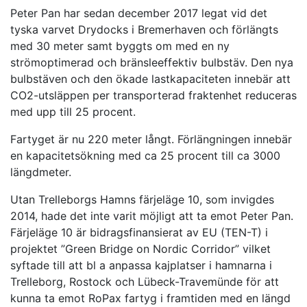
Peter Pan har sedan december 2017 legat vid det
tyska varvet Drydocks i Bremerhaven och förlängts
med 30 meter samt byggts om med en ny
strömoptimerad och bränsleeffektiv bulbstäv. Den nya
bulbstäven och den ökade lastkapaciteten innebär att
CO2-utsläppen per transporterad fraktenhet reduceras
med upp till 25 procent.
Fartyget är nu 220 meter långt. Förlängningen innebär
en kapacitetsökning med ca 25 procent till ca 3000
längdmeter.
Utan Trelleborgs Hamns färjeläge 10, som invigdes
2014, hade det inte varit möjligt att ta emot Peter Pan.
Färjeläge 10 är bidragsfinansierat av EU (TEN-T) i
projektet ”Green Bridge on Nordic Corridor” vilket
syftade till att bl a anpassa kajplatser i hamnarna i
Trelleborg, Rostock och Lübeck-Travemünde för att
kunna ta emot RoPax fartyg i framtiden med en längd