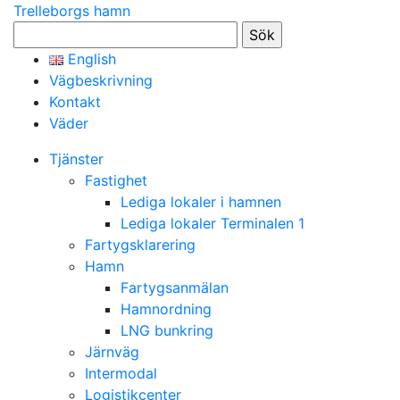
Trelleborgs hamn
Sök
efter:
English
Vägbeskrivning
Kontakt
Väder
Tjänster
Fastighet
Lediga lokaler i hamnen
Lediga lokaler Terminalen 1
Fartygsklarering
Hamn
Fartygsanmälan
Hamnordning
LNG bunkring
Järnväg
Intermodal
Logistikcenter