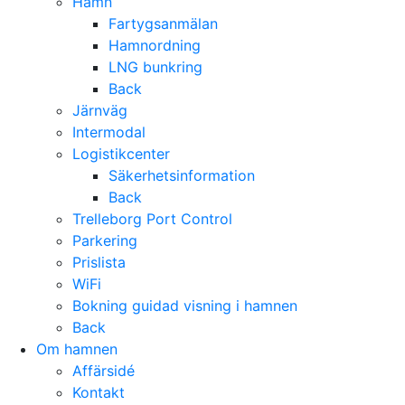
Hamn
Fartygsanmälan
Hamnordning
LNG bunkring
Back
Järnväg
Intermodal
Logistikcenter
Säkerhetsinformation
Back
Trelleborg Port Control
Parkering
Prislista
WiFi
Bokning guidad visning i hamnen
Back
Om hamnen
Affärsidé
Kontakt