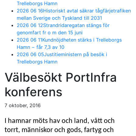
Trelleborgs Hamn
2026 06 16
Historiskt avtal säkrar tågfärjetrafiken
mellan Sverige och Tyskland till 2031
2026 06 12
Strandridaregatan stängs för
genomfart fr o m den 15 juni
2026 06 11
Kundnöjdheten stärks i Trelleborgs
Hamn − får 7,3 av 10
2026 06 05
Justitieministern på besök i
Trelleborgs Hamn
Välbesökt PortInfra
konferens
7 oktober, 2016
I hamnar möts hav och land, vått och
torrt, människor och gods, fartyg och