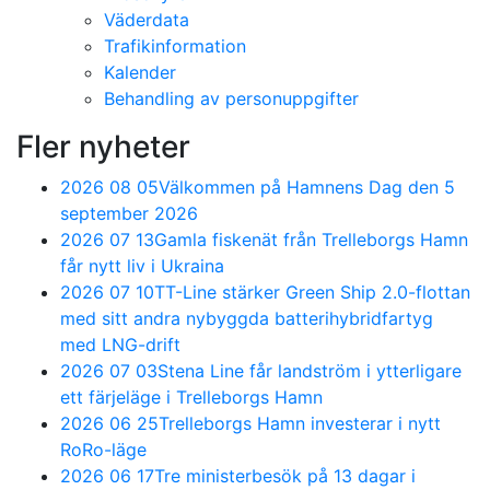
Väderdata
Trafikinformation
Kalender
Behandling av personuppgifter
Fler nyheter
2026 08 05
Välkommen på Hamnens Dag den 5
september 2026
2026 07 13
Gamla fiskenät från Trelleborgs Hamn
får nytt liv i Ukraina
2026 07 10
TT-Line stärker Green Ship 2.0-flottan
med sitt andra nybyggda batterihybridfartyg
med LNG-drift
2026 07 03
Stena Line får landström i ytterligare
ett färjeläge i Trelleborgs Hamn
2026 06 25
Trelleborgs Hamn investerar i nytt
RoRo-läge
2026 06 17
Tre ministerbesök på 13 dagar i