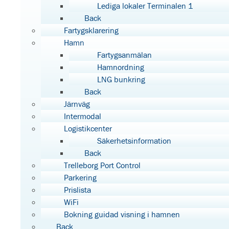
Lediga lokaler Terminalen 1
Back
Fartygsklarering
Hamn
Fartygsanmälan
Hamnordning
LNG bunkring
Back
Järnväg
Intermodal
Logistikcenter
Säkerhetsinformation
Back
Trelleborg Port Control
Parkering
Prislista
WiFi
Bokning guidad visning i hamnen
Back