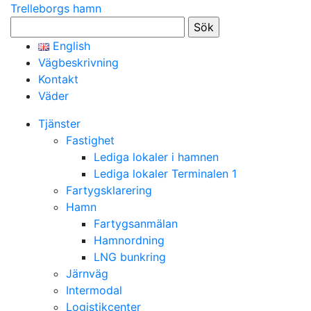
Trelleborgs hamn
Sök
efter:
English
Vägbeskrivning
Kontakt
Väder
Tjänster
Fastighet
Lediga lokaler i hamnen
Lediga lokaler Terminalen 1
Fartygsklarering
Hamn
Fartygsanmälan
Hamnordning
LNG bunkring
Järnväg
Intermodal
Logistikcenter