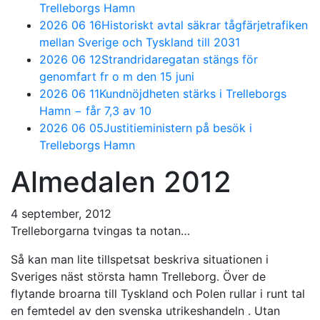
Trelleborgs Hamn
2026 06 16
Historiskt avtal säkrar tågfärjetrafiken
mellan Sverige och Tyskland till 2031
2026 06 12
Strandridaregatan stängs för
genomfart fr o m den 15 juni
2026 06 11
Kundnöjdheten stärks i Trelleborgs
Hamn − får 7,3 av 10
2026 06 05
Justitieministern på besök i
Trelleborgs Hamn
Almedalen 2012
4 september, 2012
Trelleborgarna tvingas ta notan…
Så kan man lite tillspetsat beskriva situationen i
Sveriges näst största hamn Trelleborg. Över de
flytande broarna till Tyskland och Polen rullar i runt tal
en femtedel av den svenska utrikeshandeln . Utan