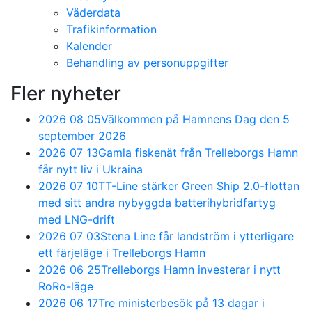
Väderdata
Trafikinformation
Kalender
Behandling av personuppgifter
Fler nyheter
2026 08 05
Välkommen på Hamnens Dag den 5
september 2026
2026 07 13
Gamla fiskenät från Trelleborgs Hamn
får nytt liv i Ukraina
2026 07 10
TT-Line stärker Green Ship 2.0-flottan
med sitt andra nybyggda batterihybridfartyg
med LNG-drift
2026 07 03
Stena Line får landström i ytterligare
ett färjeläge i Trelleborgs Hamn
2026 06 25
Trelleborgs Hamn investerar i nytt
RoRo-läge
2026 06 17
Tre ministerbesök på 13 dagar i