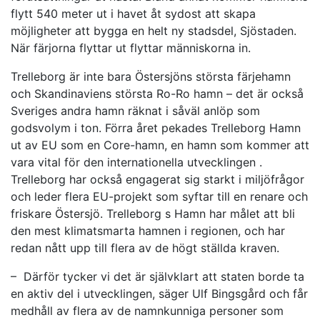
flytt 540 meter ut i havet åt sydost att skapa
möjligheter att bygga en helt ny stadsdel, Sjöstaden.
När färjorna flyttar ut flyttar människorna in.
Trelleborg är inte bara Östersjöns största färjehamn
och Skandinaviens största Ro-Ro hamn – det är också
Sveriges andra hamn räknat i såväl anlöp som
godsvolym i ton. Förra året pekades Trelleborg Hamn
ut av EU som en Core-hamn, en hamn som kommer att
vara vital för den internationella utvecklingen .
Trelleborg har också engagerat sig starkt i miljöfrågor
och leder flera EU-projekt som syftar till en renare och
friskare Östersjö. Trelleborg s Hamn har målet att bli
den mest klimatsmarta hamnen i regionen, och har
redan nått upp till flera av de högt ställda kraven.
– Därför tycker vi det är självklart att staten borde ta
en aktiv del i utvecklingen, säger Ulf Bingsgård och får
medhåll av flera av de namnkunniga personer som