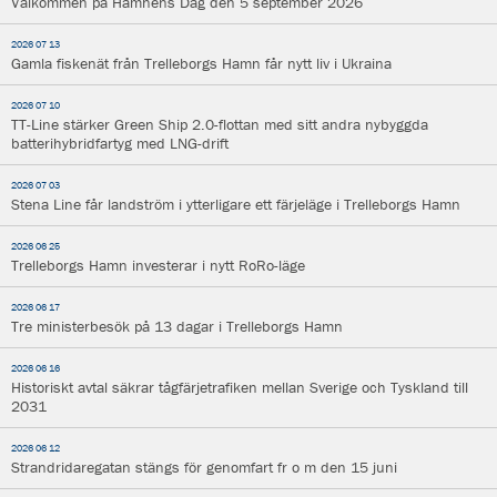
Välkommen på Hamnens Dag den 5 september 2026
2026 07 13
Gamla fiskenät från Trelleborgs Hamn får nytt liv i Ukraina
2026 07 10
TT-Line stärker Green Ship 2.0-flottan med sitt andra nybyggda
batterihybridfartyg med LNG-drift
2026 07 03
Stena Line får landström i ytterligare ett färjeläge i Trelleborgs Hamn
2026 06 25
Trelleborgs Hamn investerar i nytt RoRo-läge
2026 06 17
Tre ministerbesök på 13 dagar i Trelleborgs Hamn
2026 06 16
Historiskt avtal säkrar tågfärjetrafiken mellan Sverige och Tyskland till
2031
2026 06 12
Strandridaregatan stängs för genomfart fr o m den 15 juni