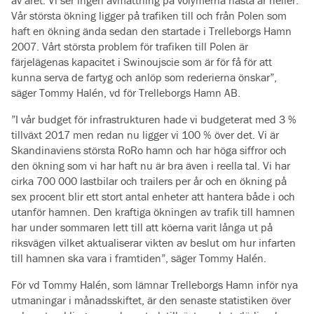
av året. Vi ser ingen avmattning på volymerna nästa år heller.
Vår största ökning ligger på trafiken till och från Polen som
haft en ökning ända sedan den startade i Trelleborgs Hamn
2007. Vårt största problem för trafiken till Polen är
färjelägenas kapacitet i Swinoujscie som är för få för att
kunna serva de fartyg och anlöp som rederierna önskar”,
säger Tommy Halén, vd för Trelleborgs Hamn AB.
”I vår budget för infrastrukturen hade vi budgeterat med 3 %
tillväxt 2017 men redan nu ligger vi 100 % över det. Vi är
Skandinaviens största RoRo hamn och har höga siffror och
den ökning som vi har haft nu är bra även i reella tal. Vi har
cirka 700 000 lastbilar och trailers per år och en ökning på
sex procent blir ett stort antal enheter att hantera både i och
utanför hamnen. Den kraftiga ökningen av trafik till hamnen
har under sommaren lett till att köerna varit långa ut på
riksvägen vilket aktualiserar vikten av beslut om hur infarten
till hamnen ska vara i framtiden”, säger Tommy Halén.
För vd Tommy Halén, som lämnar Trelleborgs Hamn inför nya
utmaningar i månadsskiftet, är den senaste statistiken över