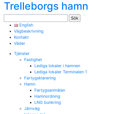
Trelleborgs hamn
Sök
efter:
English
Vägbeskrivning
Kontakt
Väder
Tjänster
Fastighet
Lediga lokaler i hamnen
Lediga lokaler Terminalen 1
Fartygsklarering
Hamn
Fartygsanmälan
Hamnordning
LNG bunkring
Järnväg