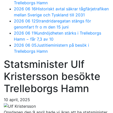
Trelleborgs Hamn
2026 06 16
Historiskt avtal säkrar tågfärjetrafiken
mellan Sverige och Tyskland till 2031
2026 06 12
Strandridaregatan stängs för
genomfart fr o m den 15 juni
2026 06 11
Kundnöjdheten stärks i Trelleborgs
Hamn − får 7,3 av 10
2026 06 05
Justitieministern på besök i
Trelleborgs Hamn
Statsminister Ulf
Kristersson besökte
Trelleborgs Hamn
10 april, 2025
Onsdagen den 9 april hade vi äran att ha statsminister