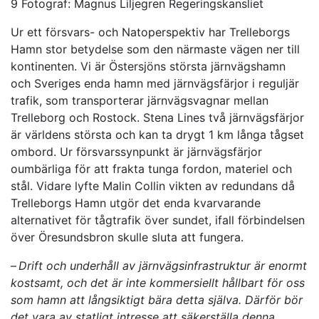
9 Fotograf: Magnus Liljegren Regeringskansliet
Ur ett försvars- och Natoperspektiv har Trelleborgs
Hamn stor betydelse som den närmaste vägen ner till
kontinenten. Vi är Östersjöns största järnvägshamn
och Sveriges enda hamn med järnvägsfärjor i reguljär
trafik, som transporterar järnvägsvagnar mellan
Trelleborg och Rostock. Stena Lines två järnvägsfärjor
är världens största och kan ta drygt 1 km långa tågset
ombord. Ur försvarssynpunkt är järnvägsfärjor
oumbärliga för att frakta tunga fordon, materiel och
stål. Vidare lyfte Malin Collin vikten av redundans då
Trelleborgs Hamn utgör det enda kvarvarande
alternativet för tågtrafik över sundet, ifall förbindelsen
över Öresundsbron skulle sluta att fungera.
–
Drift och underhåll av järnvägsinfrastruktur är enormt
kostsamt, och det är inte kommersiellt hållbart för oss
som hamn att långsiktigt bära detta själva. Därför bör
det vara av statligt intresse att säkerställa denna