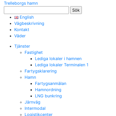
Trelleborgs hamn
Sök
efter:
English
Vägbeskrivning
Kontakt
Väder
Tjänster
Fastighet
Lediga lokaler i hamnen
Lediga lokaler Terminalen 1
Fartygsklarering
Hamn
Fartygsanmälan
Hamnordning
LNG bunkring
Järnväg
Intermodal
Logistikcenter