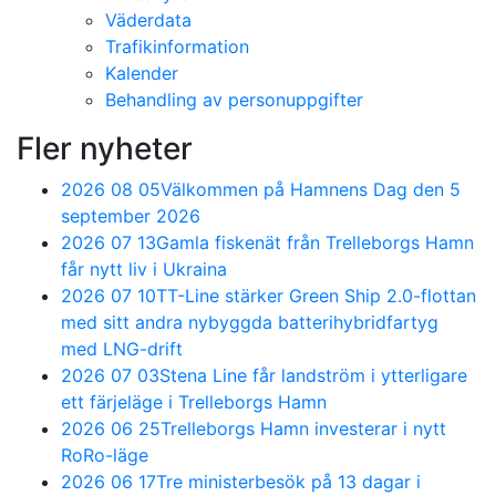
Väderdata
Trafikinformation
Kalender
Behandling av personuppgifter
Fler nyheter
2026 08 05
Välkommen på Hamnens Dag den 5
september 2026
2026 07 13
Gamla fiskenät från Trelleborgs Hamn
får nytt liv i Ukraina
2026 07 10
TT-Line stärker Green Ship 2.0-flottan
med sitt andra nybyggda batterihybridfartyg
med LNG-drift
2026 07 03
Stena Line får landström i ytterligare
ett färjeläge i Trelleborgs Hamn
2026 06 25
Trelleborgs Hamn investerar i nytt
RoRo-läge
2026 06 17
Tre ministerbesök på 13 dagar i