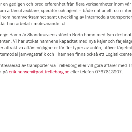
ar en gedigen och bred erfarenhet från flera verksamheter inom vår b
som affärsutvecklare, speditör och agent – både nationellt och inter
 inom hamnverksamhet samt utveckling av intermodala transporter
är han arbetat i motsvarande roll.
borgs Hamn är Skandinaviens största RoRo-hamn med fyra destinatio
enten. Vi har utökat hamnens kapacitet med nya kajer och färjeläge
r attraktiva affärsmöjligheter för fler typer av anlöp, utöver färje
termodal järnvägstrafik och i hamnen finns också ett Logistikcenter
intresserad av transporter via Trelleborg eller vill göra affärer me
n på
erik.hansen@port.trelleborg.se
eller telefon 0767613907.