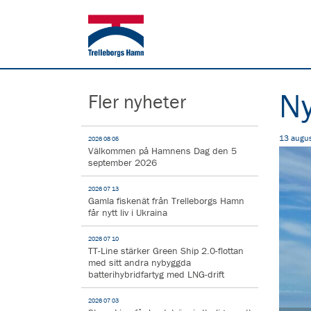
Ny
Fler nyheter
13 augus
2026 08 05
Välkommen på Hamnens Dag den 5
september 2026
2026 07 13
Gamla fiskenät från Trelleborgs Hamn
får nytt liv i Ukraina
2026 07 10
TT-Line stärker Green Ship 2.0-flottan
med sitt andra nybyggda
batterihybridfartyg med LNG-drift
2026 07 03