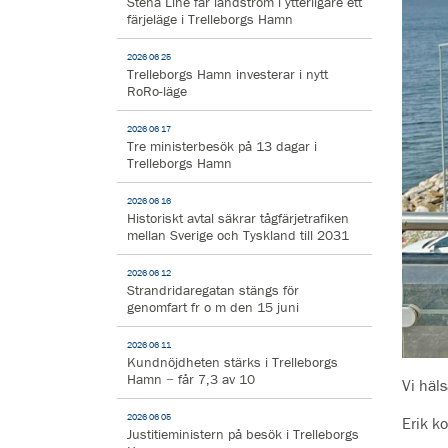
Stena Line får landström i ytterligare ett
färjeläge i Trelleborgs Hamn
2026 06 25
Trelleborgs Hamn investerar i nytt
RoRo-läge
2026 06 17
Tre ministerbesök på 13 dagar i
Trelleborgs Hamn
2026 06 16
Historiskt avtal säkrar tågfärjetrafiken
mellan Sverige och Tyskland till 2031
2026 06 12
Strandridaregatan stängs för
genomfart fr o m den 15 juni
2026 06 11
Kundnöjdheten stärks i Trelleborgs
Hamn − får 7,3 av 10
Vi häl
2026 06 05
Erik k
Justitieministern på besök i Trelleborgs