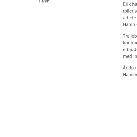
Hamn
Erik h
roller 
arbete
Hamn d
Trelle
kontin
erbjude
med in
Är du 
Hanse