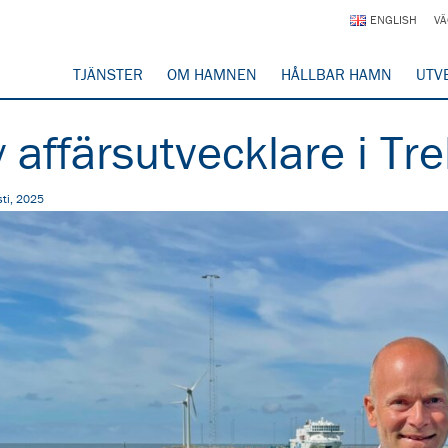
ENGLISH
VÄ
TJÄNSTER
OM HAMNEN
HÅLLBAR HAMN
UTV
 affärsutvecklare i T
ti, 2025