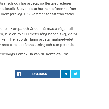
ransch och har arbetat på flertalet rederier i
nationellt. Utöver detta har han erfarenhet från
 inom järnväg. Erik kommer senast från Ystad
ner i Europa och är den närmaste vägen till
n, bl a en ny 500 meter lång handelskaj, där vi
trafiken. Trelleborgs Hamn arbetar målmedvetet
 med direkt spåranslutning och stor potential.
d Trelleborgs Hamn? Då kan du kontakta Erik
FACEBOOK