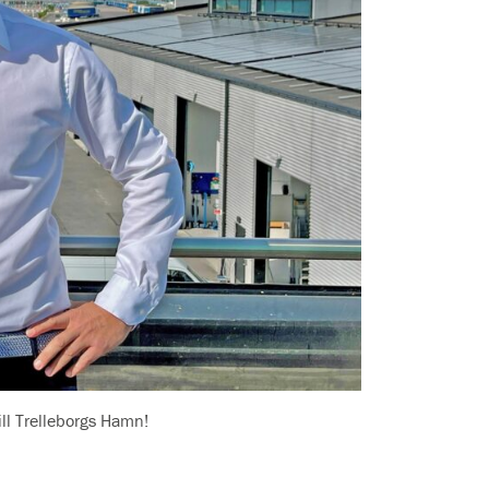
ill Trelleborgs Hamn!
.