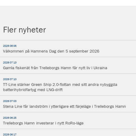
Fler nyheter
2026 08 05
Välkommen på Hamnens Dag den 5 september 2026
2026 07 13
Gamla fiskenät från Trelleborgs Hamn får nytt liv i Ukraina
2026 07 10
TT-Line stärker Green Ship 2.0-flottan med sitt andra nybyggda
batterihybridfartyg med LNG-drift
2026 07 03
Stena Line får landström i ytterligare ett färjeläge i Trelleborgs Hamn
2026 06 25
Trelleborgs Hamn investerar i nytt RoRo-läge
2026 06 17