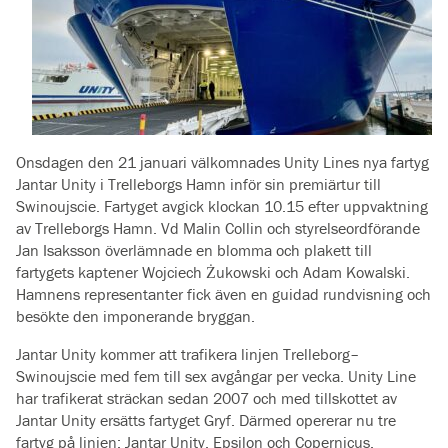
Onsdagen den 21 januari välkomnades Unity Lines nya fartyg
Jantar Unity i Trelleborgs Hamn inför sin premiärtur till
Swinoujscie. Fartyget avgick klockan 10.15 efter uppvaktning
av Trelleborgs Hamn. Vd Malin Collin och styrelseordförande
Jan Isaksson överlämnade en blomma och plakett till
fartygets kaptener Wojciech Żukowski och Adam Kowalski.
Hamnens representanter fick även en guidad rundvisning och
besökte den imponerande bryggan.
Jantar Unity kommer att trafikera linjen Trelleborg–
Swinoujscie med fem till sex avgångar per vecka. Unity Line
har trafikerat sträckan sedan 2007 och med tillskottet av
Jantar Unity ersätts fartyget Gryf. Därmed opererar nu tre
fartyg på linjen: Jantar Unity, Epsilon och Copernicus.