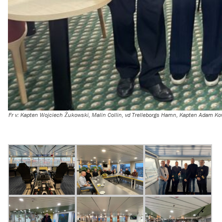
Fr v: Kapten Wojciech Żukowski, Malin Collin, vd Trelleborgs Hamn, Kapten Adam Kowa