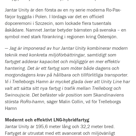
Jantar Unity är den första av en ny serie moderna Ro-Pax-
färjor byggda i Polen. I lördags var det en officiell
dopceremoni i Szczecin, som lockade flera tusentals
åskådare. Namnet Jantar betyder bärnsten på svenska – en
symbol med stark förankring i regionen kring Östersjön.
—
Jag är imponerad av hur Jantar Unity kombinerar modern
teknik med konkreta miljöförbättringar, samtidigt som
fartyget adderar kapacitet och möjliggör en mer effektiv
hantering. Det är ett fartyg som möter både dagens och
morgondagens krav på hållbara och tillförlitliga transporter.
Vi i Trelleborgs Hamn är mycket glada över att Unity Line har
valt att sätta sitt nya fartyg i trafik mellan Trelleborg och
Swinoujscie. Det befäster vår position som Skandinaviens
största RoRo-hamn,
säger Malin Collin, vd för Trelleborgs
Hamn
Modernt och effektivt LNG-hybridfartyg
Jantar Unity är 195,6 meter lång och 32,2 meter bred.
Fartyget är utrustat med ett avancerat och miljövänligt