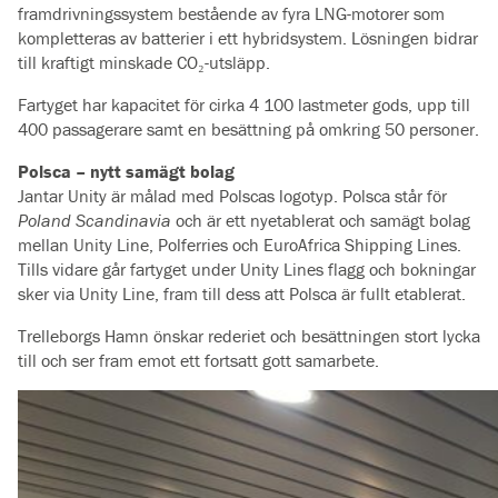
framdrivningssystem bestående av fyra LNG-motorer som
kompletteras av batterier i ett hybridsystem. Lösningen bidrar
till kraftigt minskade CO₂-utsläpp.
Fartyget har kapacitet för cirka 4 100 lastmeter gods, upp till
400 passagerare samt en besättning på omkring 50 personer.
Polsca – nytt samägt bolag
Jantar Unity är målad med Polscas logotyp. Polsca står för
Poland Scandinavia
och är ett nyetablerat och samägt bolag
mellan Unity Line, Polferries och EuroAfrica Shipping Lines.
Tills vidare går fartyget under Unity Lines flagg och bokningar
sker via Unity Line, fram till dess att Polsca är fullt etablerat.
Trelleborgs Hamn önskar rederiet och besättningen stort lycka
till och ser fram emot ett fortsatt gott samarbete.