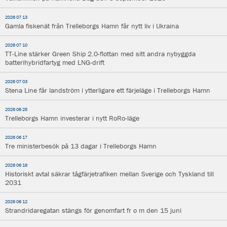
2026 07 13
Gamla fiskenät från Trelleborgs Hamn får nytt liv i Ukraina
2026 07 10
TT-Line stärker Green Ship 2.0-flottan med sitt andra nybyggda
batterihybridfartyg med LNG-drift
2026 07 03
Stena Line får landström i ytterligare ett färjeläge i Trelleborgs Hamn
2026 06 25
Trelleborgs Hamn investerar i nytt RoRo-läge
2026 06 17
Tre ministerbesök på 13 dagar i Trelleborgs Hamn
2026 06 16
Historiskt avtal säkrar tågfärjetrafiken mellan Sverige och Tyskland till
2031
2026 06 12
Strandridaregatan stängs för genomfart fr o m den 15 juni