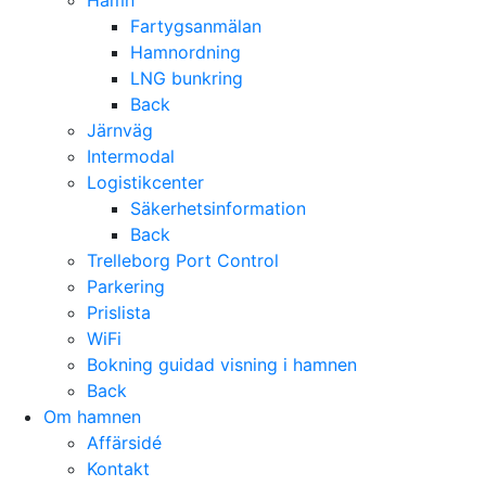
Hamn
Fartygsanmälan
Hamnordning
LNG bunkring
Back
Järnväg
Intermodal
Logistikcenter
Säkerhetsinformation
Back
Trelleborg Port Control
Parkering
Prislista
WiFi
Bokning guidad visning i hamnen
Back
Om hamnen
Affärsidé
Kontakt