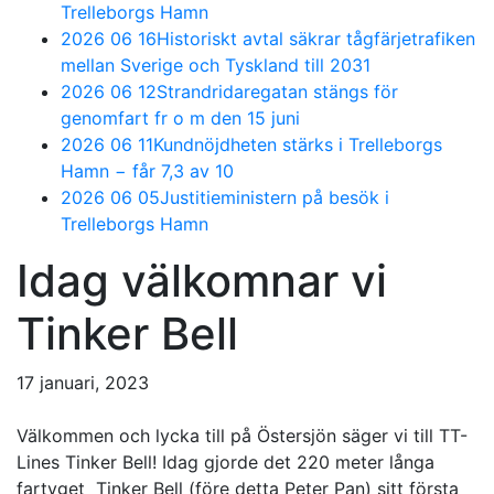
Trelleborgs Hamn
2026 06 16
Historiskt avtal säkrar tågfärjetrafiken
mellan Sverige och Tyskland till 2031
2026 06 12
Strandridaregatan stängs för
genomfart fr o m den 15 juni
2026 06 11
Kundnöjdheten stärks i Trelleborgs
Hamn − får 7,3 av 10
2026 06 05
Justitieministern på besök i
Trelleborgs Hamn
Idag välkomnar vi
Tinker Bell
17 januari, 2023
Välkommen och lycka till på Östersjön säger vi till TT-
Lines Tinker Bell! Idag gjorde det 220 meter långa
fartyget Tinker Bell (före detta Peter Pan) sitt första