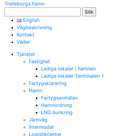
Trelleborgs hamn
Sök
efter:
English
Vägbeskrivning
Kontakt
Väder
Tjänster
Fastighet
Lediga lokaler i hamnen
Lediga lokaler Terminalen 1
Fartygsklarering
Hamn
Fartygsanmälan
Hamnordning
LNG bunkring
Järnväg
Intermodal
Logistikcenter