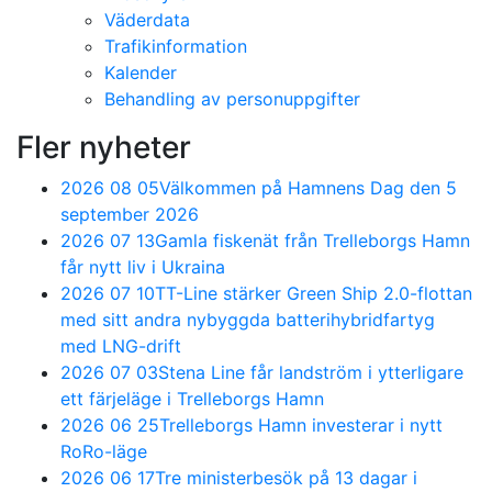
Väderdata
Trafikinformation
Kalender
Behandling av personuppgifter
Fler nyheter
2026 08 05
Välkommen på Hamnens Dag den 5
september 2026
2026 07 13
Gamla fiskenät från Trelleborgs Hamn
får nytt liv i Ukraina
2026 07 10
TT-Line stärker Green Ship 2.0-flottan
med sitt andra nybyggda batterihybridfartyg
med LNG-drift
2026 07 03
Stena Line får landström i ytterligare
ett färjeläge i Trelleborgs Hamn
2026 06 25
Trelleborgs Hamn investerar i nytt
RoRo-läge
2026 06 17
Tre ministerbesök på 13 dagar i