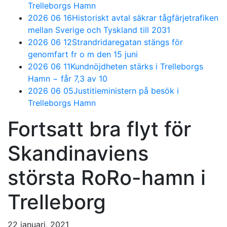
Trelleborgs Hamn
2026 06 16
Historiskt avtal säkrar tågfärjetrafiken
mellan Sverige och Tyskland till 2031
2026 06 12
Strandridaregatan stängs för
genomfart fr o m den 15 juni
2026 06 11
Kundnöjdheten stärks i Trelleborgs
Hamn − får 7,3 av 10
2026 06 05
Justitieministern på besök i
Trelleborgs Hamn
Fortsatt bra flyt för
Skandinaviens
största RoRo-hamn i
Trelleborg
22 januari, 2021