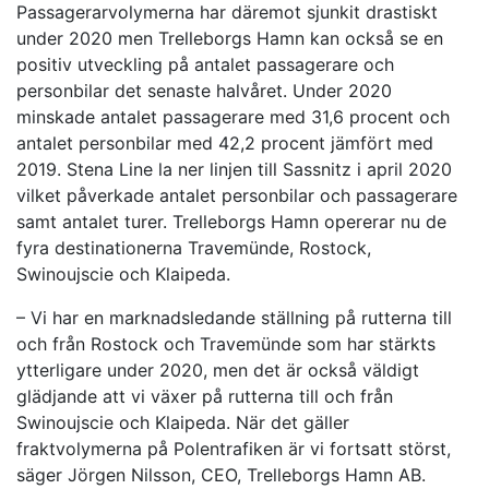
Passagerarvolymerna har däremot sjunkit drastiskt
under 2020 men Trelleborgs Hamn kan också se en
positiv utveckling på antalet passagerare och
personbilar det senaste halvåret. Under 2020
minskade antalet passagerare med 31,6 procent och
antalet personbilar med 42,2 procent jämfört med
2019. Stena Line la ner linjen till Sassnitz i april 2020
vilket påverkade antalet personbilar och passagerare
samt antalet turer. Trelleborgs Hamn opererar nu de
fyra destinationerna Travemünde, Rostock,
Swinoujscie och Klaipeda.
– Vi har en marknadsledande ställning på rutterna till
och från Rostock och Travemünde som har stärkts
ytterligare under 2020, men det är också väldigt
glädjande att vi växer på rutterna till och från
Swinoujscie och Klaipeda. När det gäller
fraktvolymerna på Polentrafiken är vi fortsatt störst,
säger Jörgen Nilsson, CEO, Trelleborgs Hamn AB.