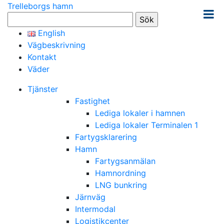
Trelleborgs hamn
Sök
efter:
English
Vägbeskrivning
Kontakt
Väder
Tjänster
Fastighet
Lediga lokaler i hamnen
Lediga lokaler Terminalen 1
Fartygsklarering
Hamn
Fartygsanmälan
Hamnordning
LNG bunkring
Järnväg
Intermodal
Logistikcenter