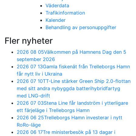
Väderdata
Trafikinformation
Kalender
Behandling av personuppgifter
Fler nyheter
2026 08 05
Välkommen på Hamnens Dag den 5
september 2026
2026 07 13
Gamla fiskenät från Trelleborgs Hamn
får nytt liv i Ukraina
2026 07 10
TT-Line stärker Green Ship 2.0-flottan
med sitt andra nybyggda batterihybridfartyg
med LNG-drift
2026 07 03
Stena Line får landström i ytterligare
ett färjeläge i Trelleborgs Hamn
2026 06 25
Trelleborgs Hamn investerar i nytt
RoRo-läge
2026 06 17
Tre ministerbesök på 13 dagar i