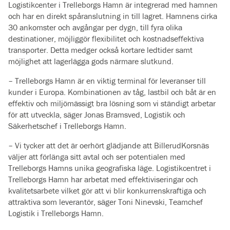
Logistikcenter i Trelleborgs Hamn är integrerad med hamnen
och har en direkt spåranslutning in till lagret. Hamnens cirka
30 ankomster och avgångar per dygn, till fyra olika
destinationer, möjliggör flexibilitet och kostnadseffektiva
transporter. Detta medger också kortare ledtider samt
möjlighet att lagerlägga gods närmare slutkund.
– Trelleborgs Hamn är en viktig terminal för leveranser till
kunder i Europa. Kombinationen av tåg, lastbil och båt är en
effektiv och miljömässigt bra lösning som vi ständigt arbetar
för att utveckla, säger Jonas Bramsved, Logistik och
Säkerhetschef i Trelleborgs Hamn.
– Vi tycker att det är oerhört glädjande att BillerudKorsnäs
väljer att förlänga sitt avtal och ser potentialen med
Trelleborgs Hamns unika geografiska läge. Logistikcentret i
Trelleborgs Hamn har arbetat med effektiviseringar och
kvalitetsarbete vilket gör att vi blir konkurrenskraftiga och
attraktiva som leverantör, säger Toni Ninevski, Teamchef
Logistik i Trelleborgs Hamn.