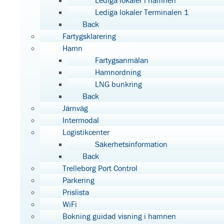
Lediga lokaler i hamnen
Lediga lokaler Terminalen 1
Back
Fartygsklarering
Hamn
Fartygsanmälan
Hamnordning
LNG bunkring
Back
Järnväg
Intermodal
Logistikcenter
Säkerhetsinformation
Back
Trelleborg Port Control
Parkering
Prislista
WiFi
Bokning guidad visning i hamnen