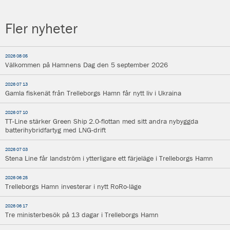
Fler nyheter
2026 08 05
Välkommen på Hamnens Dag den 5 september 2026
2026 07 13
Gamla fiskenät från Trelleborgs Hamn får nytt liv i Ukraina
2026 07 10
TT-Line stärker Green Ship 2.0-flottan med sitt andra nybyggda
batterihybridfartyg med LNG-drift
2026 07 03
Stena Line får landström i ytterligare ett färjeläge i Trelleborgs Hamn
2026 06 25
Trelleborgs Hamn investerar i nytt RoRo-läge
2026 06 17
Tre ministerbesök på 13 dagar i Trelleborgs Hamn