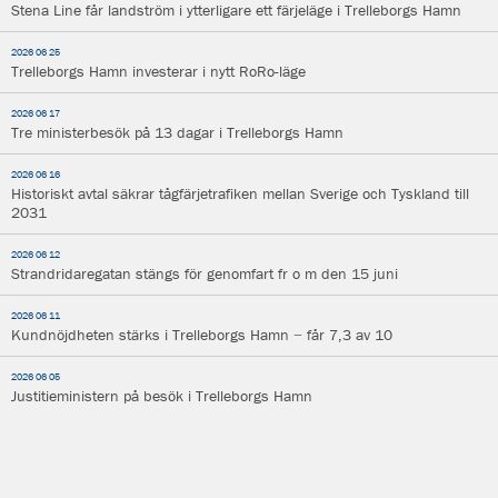
Stena Line får landström i ytterligare ett färjeläge i Trelleborgs Hamn
2026 06 25
Trelleborgs Hamn investerar i nytt RoRo-läge
2026 06 17
Tre ministerbesök på 13 dagar i Trelleborgs Hamn
2026 06 16
Historiskt avtal säkrar tågfärjetrafiken mellan Sverige och Tyskland till
2031
2026 06 12
Strandridaregatan stängs för genomfart fr o m den 15 juni
2026 06 11
Kundnöjdheten stärks i Trelleborgs Hamn − får 7,3 av 10
2026 06 05
Justitieministern på besök i Trelleborgs Hamn