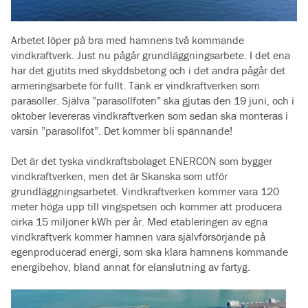
Arbetet löper på bra med hamnens två kommande
vindkraftverk. Just nu pågår grundläggningsarbete. I det ena
har det gjutits med skyddsbetong och i det andra pågår det
armeringsarbete för fullt. Tänk er vindkraftverken som
parasoller. Själva ”parasollfoten” ska gjutas den 19 juni, och i
oktober levereras vindkraftverken som sedan ska monteras i
varsin ”parasollfot”. Det kommer bli spännande!
Det är det tyska vindkraftsbolaget ENERCON som bygger
vindkraftverken, men det är Skanska som utför
grundläggningsarbetet. Vindkraftverken kommer vara 120
meter höga upp till vingspetsen och kommer att producera
cirka 15 miljoner kWh per år. Med etableringen av egna
vindkraftverk kommer hamnen vara självförsörjande på
egenproducerad energi, som ska klara hamnens kommande
energibehov, bland annat för elanslutning av fartyg.