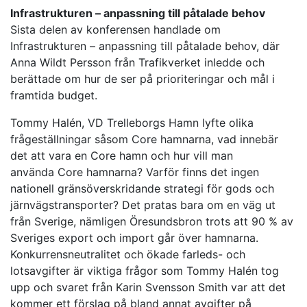
Infrastrukturen – anpassning till påtalade behov
Sista delen av konferensen handlade om
Infrastrukturen – anpassning till påtalade behov, där
Anna Wildt Persson från Trafikverket inledde och
berättade om hur de ser på prioriteringar och mål i
framtida budget.
Tommy Halén, VD Trelleborgs Hamn lyfte olika
frågeställningar såsom Core hamnarna, vad innebär
det att vara en Core hamn och hur vill man
använda Core hamnarna? Varför finns det ingen
nationell gränsöverskridande strategi för gods och
järnvägstransporter? Det pratas bara om en väg ut
från Sverige, nämligen Öresundsbron trots att 90 % av
Sveriges export och import går över hamnarna.
Konkurrensneutralitet och ökade farleds- och
lotsavgifter är viktiga frågor som Tommy Halén tog
upp och svaret från Karin Svensson Smith var att det
kommer ett förslag på bland annat avgifter på