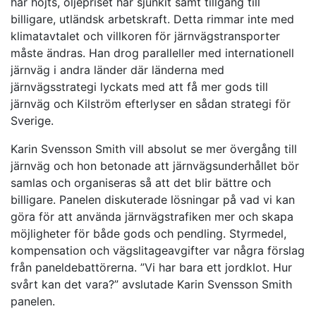
har höjts, oljepriset har sjunkit samt tillgång till
billigare, utländsk arbetskraft. Detta rimmar inte med
klimatavtalet och villkoren för järnvägstransporter
måste ändras. Han drog paralleller med internationell
järnväg i andra länder där länderna med
järnvägsstrategi lyckats med att få mer gods till
järnväg och Kilström efterlyser en sådan strategi för
Sverige.
Karin Svensson Smith vill absolut se mer övergång till
järnväg och hon betonade att järnvägsunderhållet bör
samlas och organiseras så att det blir bättre och
billigare. Panelen diskuterade lösningar på vad vi kan
göra för att använda järnvägstrafiken mer och skapa
möjligheter för både gods och pendling. Styrmedel,
kompensation och vägslitageavgifter var några förslag
från paneldebattörerna. ”Vi har bara ett jordklot. Hur
svårt kan det vara?” avslutade Karin Svensson Smith
panelen.