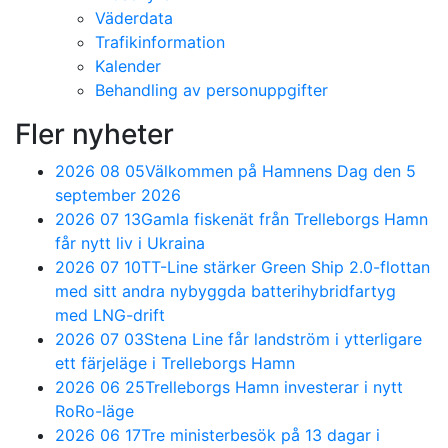
Väderdata
Trafikinformation
Kalender
Behandling av personuppgifter
Fler nyheter
2026 08 05
Välkommen på Hamnens Dag den 5
september 2026
2026 07 13
Gamla fiskenät från Trelleborgs Hamn
får nytt liv i Ukraina
2026 07 10
TT-Line stärker Green Ship 2.0-flottan
med sitt andra nybyggda batterihybridfartyg
med LNG-drift
2026 07 03
Stena Line får landström i ytterligare
ett färjeläge i Trelleborgs Hamn
2026 06 25
Trelleborgs Hamn investerar i nytt
RoRo-läge
2026 06 17
Tre ministerbesök på 13 dagar i