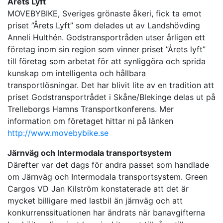
Årets Lyft
MOVEBYBIKE, Sveriges grönaste åkeri, fick ta emot
priset ”Årets Lyft” som delades ut av Landshövding
Anneli Hulthén. Godstransportråden utser årligen ett
företag inom sin region som vinner priset ”Årets lyft”
till företag som arbetat för att synliggöra och sprida
kunskap om intelligenta och hållbara
transportlösningar. Det har blivit lite av en tradition att
priset Godstransportrådet i Skåne/Blekinge delas ut på
Trelleborgs Hamns Transportkonferens. Mer
information om företaget hittar ni på länken
http://www.movebybike.se
Järnväg och Intermodala transportsystem
Därefter var det dags för andra passet som handlade
om Järnväg och Intermodala transportsystem. Green
Cargos VD Jan Kilström konstaterade att det är
mycket billigare med lastbil än järnväg och att
konkurrenssituationen har ändrats när banavgifterna