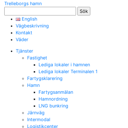
Trelleborgs hamn
Sök
efter:
English
Vägbeskrivning
Kontakt
Väder
Tjänster
Fastighet
Lediga lokaler i hamnen
Lediga lokaler Terminalen 1
Fartygsklarering
Hamn
Fartygsanmälan
Hamnordning
LNG bunkring
Järnväg
Intermodal
Logistikcenter