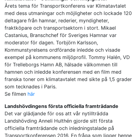
Årets tema för Transportkonferens var Klimatavtalet
med dess utmaningar och möjligheter och lockade 120
deltagare från ham­nar, rederier, myndigheter,
fraktköpare och transportsektorn i stort. Mikael
Castanius, Branschchef för Sveriges Hamnar var
moderator för dagen. Torbjörn Karlsson,
Kommunstyrelsens ordförande inledde och visade
exempel på kommunens miljöprofil. Tommy Halén, VD
för Trelleborgs Hamn AB, hälsade välkommen till
hamnen och inledde konferensen med en film med
franska toner om klimatavtalet med sikte på 1,5 grader
som tecknades i Paris.
Se filmen
här
Landshövdingens första officiella framträdande
Det var glädjande för oss att vår nytillträdda
Landshövding Anneli Hulthén gjorde sitt första
officiella framträdande och inledningstalade på
Transportkonferensen 2016. En fråga som ligger henne