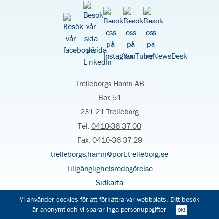
Trelleborgs Hamn AB
Box 51
231 21 Trelleborg
Tel:
0410-36 37 00
Fax: 0410-36 37 29
trelleborgs.hamn@port.trelleborg.se
Tillgänglighetsredogörelse
Sidkarta
Vi använder cookies för att förbättra vår webbplats. Ditt besök
är anonymt och vi sparar inga personuppgifter