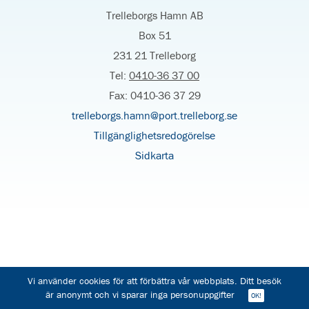
Trelleborgs Hamn AB
Box 51
231 21 Trelleborg
Tel:
0410-36 37 00
Fax: 0410-36 37 29
trelleborgs.hamn@port.trelleborg.se
Tillgänglighetsredogörelse
Sidkarta
Vi använder cookies för att förbättra vår webbplats. Ditt besök
är anonymt och vi sparar inga personuppgifter