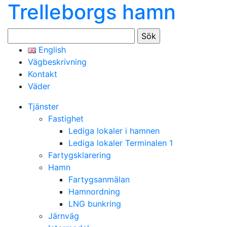
Trelleborgs hamn
Sök
efter:
English
Vägbeskrivning
Kontakt
Väder
Tjänster
Fastighet
Lediga lokaler i hamnen
Lediga lokaler Terminalen 1
Fartygsklarering
Hamn
Fartygsanmälan
Hamnordning
LNG bunkring
Järnväg