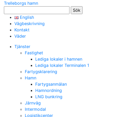
Trelleborgs hamn
Sök
efter:
English
Vägbeskrivning
Kontakt
Väder
Tjänster
Fastighet
Lediga lokaler i hamnen
Lediga lokaler Terminalen 1
Fartygsklarering
Hamn
Fartygsanmälan
Hamnordning
LNG bunkring
Järnväg
Intermodal
Logistikcenter