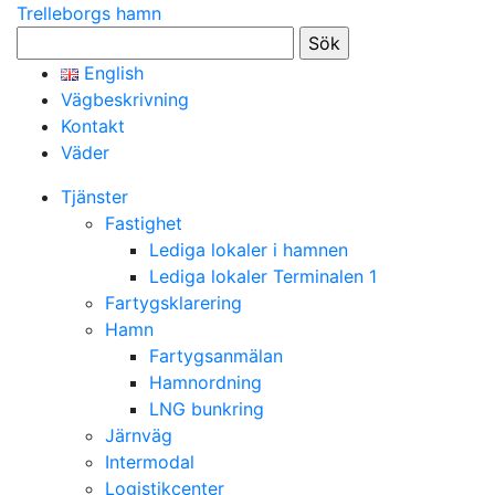
Trelleborgs hamn
Sök
efter:
English
Vägbeskrivning
Kontakt
Väder
Tjänster
Fastighet
Lediga lokaler i hamnen
Lediga lokaler Terminalen 1
Fartygsklarering
Hamn
Fartygsanmälan
Hamnordning
LNG bunkring
Järnväg
Intermodal
Logistikcenter