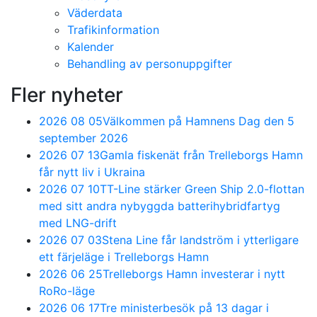
Väderdata
Trafikinformation
Kalender
Behandling av personuppgifter
Fler nyheter
2026 08 05
Välkommen på Hamnens Dag den 5
september 2026
2026 07 13
Gamla fiskenät från Trelleborgs Hamn
får nytt liv i Ukraina
2026 07 10
TT-Line stärker Green Ship 2.0-flottan
med sitt andra nybyggda batterihybridfartyg
med LNG-drift
2026 07 03
Stena Line får landström i ytterligare
ett färjeläge i Trelleborgs Hamn
2026 06 25
Trelleborgs Hamn investerar i nytt
RoRo-läge
2026 06 17
Tre ministerbesök på 13 dagar i