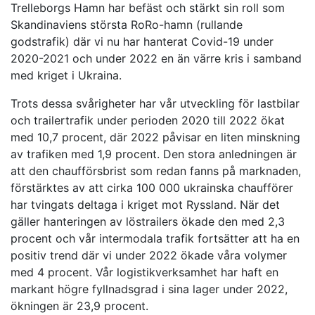
Trelleborgs Hamn har befäst och stärkt sin roll som
Skandinaviens största RoRo-hamn (rullande
godstrafik) där vi nu har hanterat Covid-19 under
2020-2021 och under 2022 en än värre kris i samband
med kriget i Ukraina.
Trots dessa svårigheter har vår utveckling för lastbilar
och trailertrafik under perioden 2020 till 2022 ökat
med 10,7 procent, där 2022 påvisar en liten minskning
av trafiken med 1,9 procent. Den stora anledningen är
att den chaufförsbrist som redan fanns på marknaden,
förstärktes av att cirka 100 000 ukrainska chaufförer
har tvingats deltaga i kriget mot Ryssland. När det
gäller hanteringen av löstrailers ökade den med 2,3
procent och vår intermodala trafik fortsätter att ha en
positiv trend där vi under 2022 ökade våra volymer
med 4 procent. Vår logistikverksamhet har haft en
markant högre fyllnadsgrad i sina lager under 2022,
ökningen är 23,9 procent.