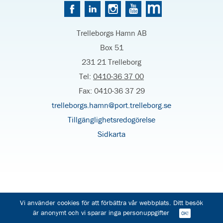
Trelleborgs Hamn AB
Box 51
231 21 Trelleborg
Tel:
0410-36 37 00
Fax: 0410-36 37 29
trelleborgs.hamn@port.trelleborg.se
Tillgänglighetsredogörelse
Sidkarta
Vi använder cookies för att förbättra vår webbplats. Ditt besök
är anonymt och vi sparar inga personuppgifter